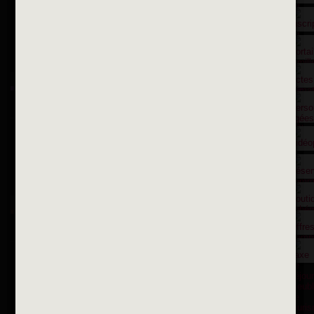
Suivez-nous sur X
Suivez-nous sur Facebook
Suivez-nous sur Instagram
Inscription à la newsletter
OK
Toutes les newsletters
Se rendre à la mairie
Place François-Mitterrand
BP 75 - 94142 ALFORTVILLE Cedex
Tél. 01 58 73 29 00
Fax 01 43 78 94 37