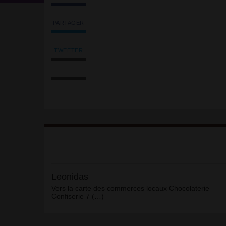
PARTAGER
Partager
l'article
'Leonidas'
TWEETER
Tweeter
sur
Imprimer
l'article
Facebook
l'article
'Leonidas'
Envoyer
sur
l'article
Facebook
par
email
Article
Leonidas
Vers la carte des commerces locaux Chocolaterie –
Confiserie 7 (…)