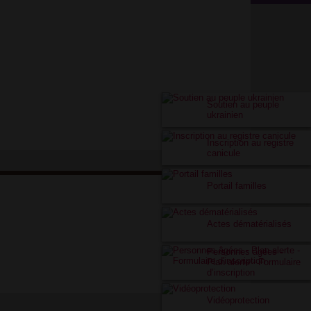
Soutien au peuple
ukrainien
Inscription au registre
canicule
Portail familles
Actes dématérialisés
Personnes âgées -
Plan alerte - Formulaire
d’inscription
Vidéoprotection