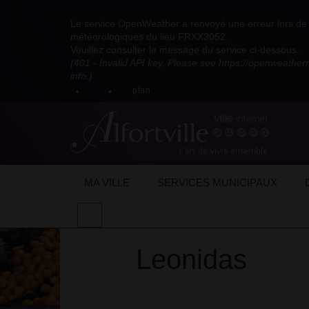
Visitez
Visitez
Visitez
Visitez
Visitez
Consultez
Visitez
la
le
le
la
la
les
Le service OpenWeather a renvoyé une erreur lors de l
la
page
compte
compte
chaîne
chaîne
flux
météorologiques du lieu FRXX3052.
page
Facebook
Pinterest
Instagram
youtube
Dailymotion
RSS
Veuillez consulter le message du service ci-dessous.
X
de
de
de
de
de
de
(401 - Invalid API key. Please see https://openweathe
:
la
la
la
la
la
la
info.)
compte
mairie
mairie
mairie
mairie
mairie
mairie
plan
anciennement
d'Alfortville
d'Alfortville
d'Alfortville
d'Alfortville
d'Alfortville
d'Alfortville
twitter
de
la
Mairie
d'Alfortville
Accueil
Mon quotidien
Vie économique
Chocolaterie – Confiserie
Leonidas
MA VILLE
SERVICES MUNICIPAUX
Effectuer
une
recherche
Leonidas
sur
le
site