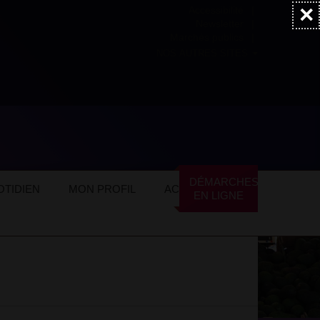
×
Accessibilité
Newsletter
Marchés publics
NOS AUTRES SITES
ommerces locaux
Alimentation
DÉMARCHES
TIDIEN
MON PROFIL
ACTUALITÉS
EN LIGNE