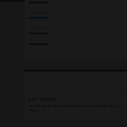
PARTAGER
Partager
l'article
'Les
TWEETER
Tweeter
Tabliers'
Imprimer
l'article
sur
l'article
'Les
Facebook
Envoyer
Tabliers'
l'article
sur
par
Facebook
email
Article
Les Tabliers
Vers la carte des commerces locaux Traiteur 97 rue
Paul (…)