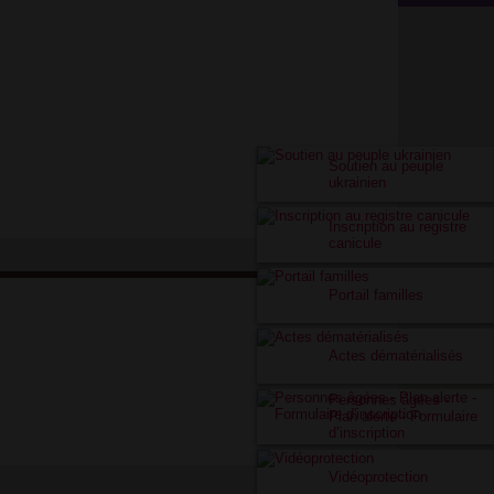
Soutien au peuple
ukrainien
Inscription au registre
canicule
Portail familles
Actes dématérialisés
Personnes âgées -
Plan alerte - Formulaire
d’inscription
Vidéoprotection