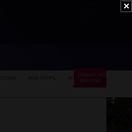
×
Accessibilité
Newsletter
Marchés publics
NOS AUTRES SITES
ommerces locaux
Restauration
Traiteur
DÉMARCHES
TIDIEN
MON PROFIL
ACTUALITÉS
EN LIGNE