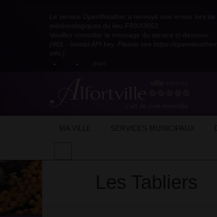
Visitez
Visitez
Visitez
Visitez
Visitez
Consultez
Visitez
la
le
le
la
la
les
Le service OpenWeather a renvoyé une erreur lors de l
la
page
compte
compte
chaîne
chaîne
flux
météorologiques du lieu FRXX3052.
page
Facebook
Pinterest
Instagram
youtube
Dailymotion
RSS
Veuillez consulter le message du service ci-dessous.
X
de
de
de
de
de
de
(401 - Invalid API key. Please see https://openweathe
:
la
la
la
la
la
la
info.)
compte
mairie
mairie
mairie
mairie
mairie
mairie
plan
anciennement
d'Alfortville
d'Alfortville
d'Alfortville
d'Alfortville
d'Alfortville
d'Alfortville
twitter
de
la
Mairie
d'Alfortville
Accueil
Mon quotidien
Vie économique
Les Tabliers
MA VILLE
SERVICES MUNICIPAUX
Effectuer
une
recherche
Les Tabliers
sur
le
site