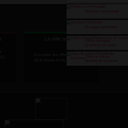
Réserve communale
Boutique éphémère
e
La ville recrute
Offres d’emploi
annonces en cours
d
Consulter les offres d'emplois
Taxe de séjour
LLE
de la Mairie et du CCAS
Meublé de tourisme