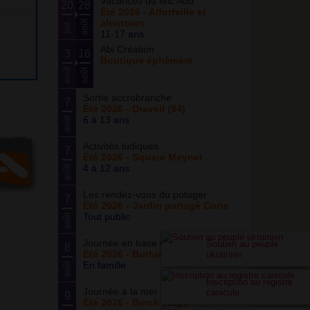
Vacances du Mic’Ado
20
28
Été 2026 - Alfortville et
alentours
août
juil.
11-17 ans
Abi Création
3
16
Boutique éphémère
août
août
Sortie accrobranche
7
Été 2026 - Draveil (94)
6 à 13 ans
août
Activités ludiques
7
Été 2026 - Square Meynet
4 à 12 ans
août
Les rendez-vous du potager
7
Été 2026 - Jardin partagé Curie
Tout public
août
Journée en base de loisirs
Soutien au peuple
8
Été 2026 - Buthiers
ukrainien
En famille
août
Inscription au registre
Journée à la mer
canicule
9
Été 2026 - Berck Plage