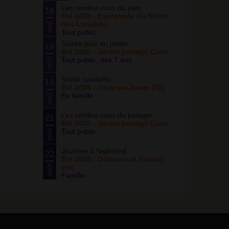
Les rendez-vous du parc
18
Été 2026 - Esplanade du Siècle
des Lumières
août
Tout public
Soirée jeux au jardin
18
Été 2026 - Jardin partagé Curie
Tout public, dès 7 ans
août
Sortie cueillette
19
Été 2026 - Jouy-en-Josas (78)
En famille
août
Les rendez-vous du potager
21
Été 2026 - Jardin partagé Curie
Tout public
août
Journée à Nigloland
22
Été 2026 - Dolancourt (Grand-
est)
août
Famille