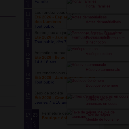
Famille
août
Portail familles
Les rendez-vous du parc
11
Été 2026 - Esplanade du Siècle
des Lumières
août
Actes dématérialisés
Tout public
Soirée jeux au jardin
Personnes âgées -
11
Été 2026 - Jardin partagé Curie
Plan alerte - Formulaire
Tout public, dès 7 ans
août
d’inscription
Animation autour du basketball
Vidéoprotection
12
Été 2026 - Île au cointre
14 à 18 ans
août
Réserve communale
Les rendez-vous du potager
14
Été 2026 - Jardin partagé Curie
Tout public
août
Boutique éphémère
Jeux de société
15
Été 2026 - Grand ensemble
Offres d’emploi
Jeunes 7 à 16 ans
août
annonces en cours
Fermeture de la boutique
17
23
Taxe de séjour
Boutique éphémère
Meublé de tourisme
août
août