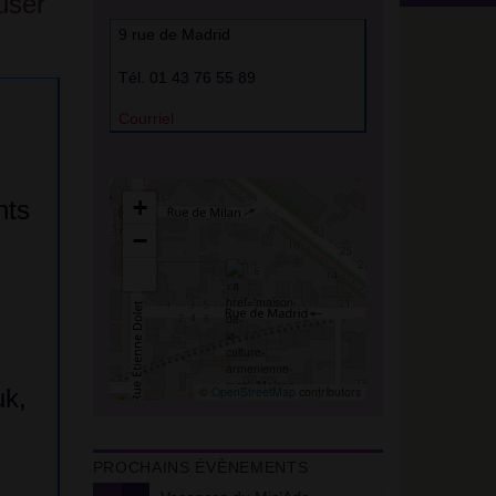
user
9 rue de Madrid
Tél. 01 43 76 55 89
Courriel
+
nts
−
uk,
©
OpenStreetMap
contributors
PROCHAINS ÉVÈNEMENTS