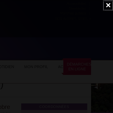
×
Accessibilité
Newsletter
Marchés publics
NOS AUTRES SITES
e la Culture Arménienne (MCA)
DÉMARCHES
TIDIEN
MON PROFIL
ACTUALITÉS
EN LIGNE
)
obre
COORDONNÉES