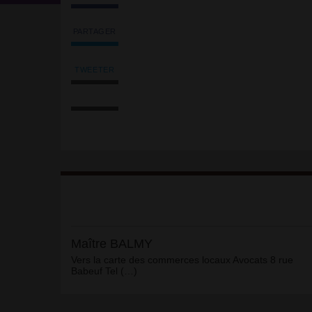
PARTAGER
Partager
l'article
'Maître
TWEETER
Tweeter
BALMY'
Imprimer
l'article
sur
l'article
'Maître
Facebook
Envoyer
BALMY'
l'article
sur
par
Facebook
email
Article
Maître BALMY
Vers la carte des commerces locaux Avocats 8 rue
Babeuf Tel (…)