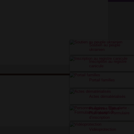
Soutien au peuple
ukrainien
Inscription au registre
canicule
Portail familles
Actes dématérialisés
Personnes âgées -
Plan alerte - Formulaire
d’inscription
Vidéoprotection