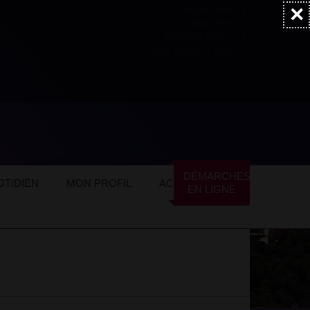
×
Accessibilité
Newsletter
Marchés publics
NOS AUTRES SITES
ommerces locaux
Services
Avocats
DÉMARCHES
TIDIEN
MON PROFIL
ACTUALITÉS
EN LIGNE