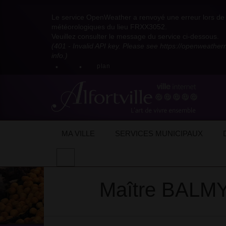
Visitez
Visitez
Visitez
Visitez
Visitez
Consultez
Visitez
la
le
le
la
la
les
Le service OpenWeather a renvoyé une erreur lors de l
la
page
compte
compte
chaîne
chaîne
flux
météorologiques du lieu FRXX3052.
page
Facebook
Pinterest
Instagram
youtube
Dailymotion
RSS
Veuillez consulter le message du service ci-dessous.
X
de
de
de
de
de
de
(401 - Invalid API key. Please see https://openweathe
:
la
la
la
la
la
la
info.)
compte
mairie
mairie
mairie
mairie
mairie
mairie
plan
anciennement
d'Alfortville
d'Alfortville
d'Alfortville
d'Alfortville
d'Alfortville
d'Alfortville
twitter
de
la
Mairie
d'Alfortville
Accueil
Mon quotidien
Vie économique
Maître BALMY
MA VILLE
SERVICES MUNICIPAUX
Effectuer
une
recherche
Maître BALM
sur
le
site