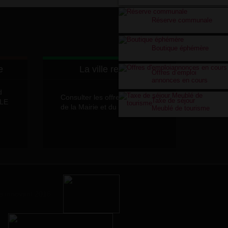
Réserve communale
Boutique éphémère
e
La ville recrute
Offres d’emploi
annonces en cours
d
Consulter les offres d'emplois
Taxe de séjour
LLE
de la Mairie et du CCAS
Meublé de tourisme