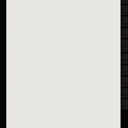
Contactez nous par courriel
Suivez-nous sur X
Suivez-nous sur Facebook
Suivez-nous sur Instagram
Inscription à la newsletter
OK
Toutes les newsletters
Se rendre à la mairie
Place François-Mitterrand
BP 75 - 94142 ALFORTVILLE Cedex
Tél. 01 58 73 29 00
Fax 01 43 78 94 37