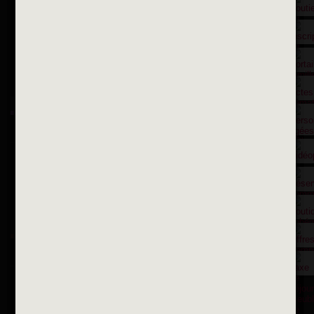
Contactez nous par courriel
Suivez-nous sur X
Suivez-nous sur Facebook
Suivez-nous sur Instagram
Inscription à la newsletter
OK
Toutes les newsletters
Se rendre à la mairie
Place François-Mitterrand
BP 75 - 94142 ALFORTVILLE Cedex
Tél. 01 58 73 29 00