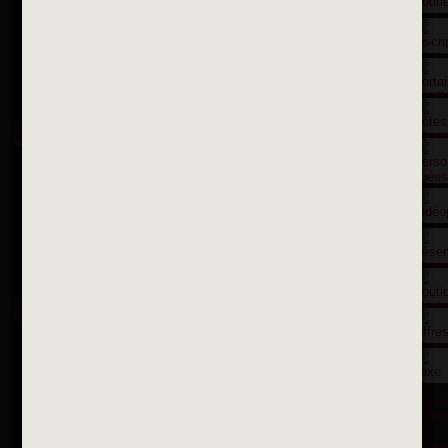
Contactez nous par courriel
Suivez-nous sur X
Suivez-nous sur Facebook
Suivez-nous sur Instagram
Inscription à la newsletter
OK
Toutes les newsletters
Se rendre à la mairie
Place François-Mitterrand
BP 75 - 94142 ALFORTVILLE Cedex
Tél. 01 58 73 29 00
Fax 01 43 78 94 37