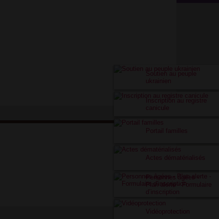
Soutien au peuple
ukrainien
Inscription au registre
canicule
Portail familles
Actes dématérialisés
Personnes âgées -
Plan alerte - Formulaire
d’inscription
Vidéoprotection