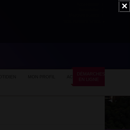
×
Accessibilité
Newsletter
Marchés publics
NOS AUTRES SITES
ommerces locaux
Restauration
DÉMARCHES
TIDIEN
MON PROFIL
ACTUALITÉS
EN LIGNE