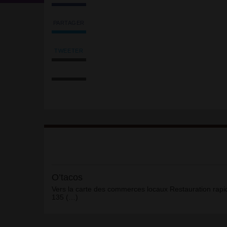
PARTAGER
Partager
l'article
'O’tacos'
TWEETER
Tweeter
sur
Imprimer
l'article
Facebook
l'article
'O’tacos'
Envoyer
sur
l'article
Facebook
par
email
Article
O’tacos
Vers la carte des commerces locaux Restauration rapi
135 (…)