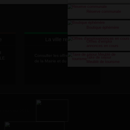
Réserve communale
Boutique éphémère
e
La ville recrute
Offres d’emploi
annonces en cours
d
Consulter les offres d'emplois
Taxe de séjour
LLE
de la Mairie et du CCAS
Meublé de tourisme