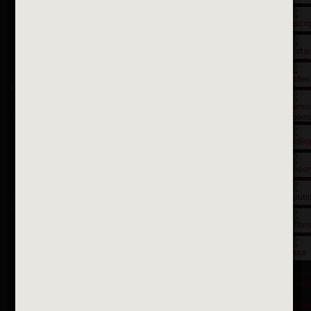
Suivez-nous sur X
Suivez-nous sur Facebook
Suivez-nous sur Instagram
Inscription à la newsletter
OK
Toutes les newsletters
Se rendre à la mairie
Place François-Mitterrand
BP 75 - 94142 ALFORTVILLE Cedex
Tél. 01 58 73 29 00
Fax 01 43 78 94 37