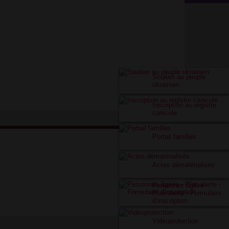
Soutien au peuple
ukrainien
Inscription au registre
canicule
Portail familles
Actes dématérialisés
Personnes âgées -
Plan alerte - Formulaire
d’inscription
Vidéoprotection