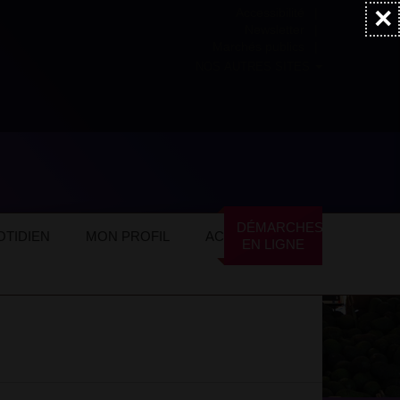
×
Accessibilité
Newsletter
Marchés publics
NOS AUTRES SITES
ommerces locaux
Services
DÉMARCHES
TIDIEN
MON PROFIL
ACTUALITÉS
EN LIGNE