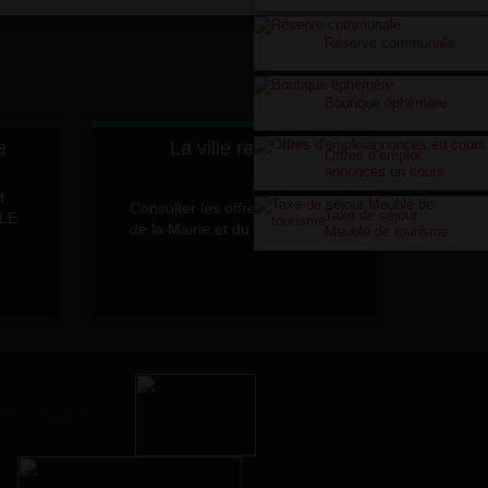
Réserve communale
Boutique éphémère
e
La ville recrute
Offres d’emploi
annonces en cours
d
Consulter les offres d'emplois
Taxe de séjour
LLE
de la Mairie et du CCAS
Meublé de tourisme