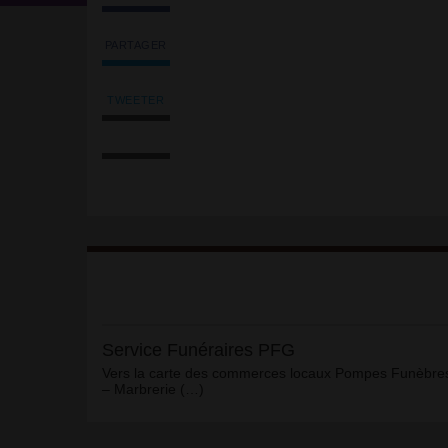
PARTAGER
Partager
l'article
'Service
TWEETER
Tweeter
Funéraires
Imprimer
l'article
PFG'
l'article
'Service
sur
Envoyer
Funéraires
Facebook
l'article
PFG'
par
sur
email
Facebook
Article
Service Funéraires PFG
Vers la carte des commerces locaux Pompes Funèbre
– Marbrerie (…)