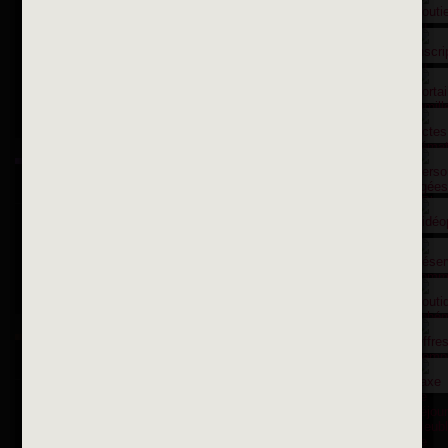
Contactez nous par courriel
Suivez-nous sur X
Suivez-nous sur Facebook
Suivez-nous sur Instagram
Inscription à la newsletter
OK
Toutes les newsletters
Se rendre à la mairie
Place François-Mitterrand
BP 75 - 94142 ALFORTVILLE Cedex
Tél. 01 58 73 29 00