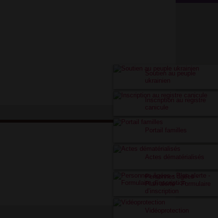
Soutien au peuple
ukrainien
Inscription au registre
canicule
Portail familles
Actes dématérialisés
Personnes âgées -
Plan alerte - Formulaire
d’inscription
Vidéoprotection