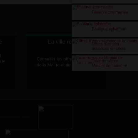
Réserve communale
Boutique éphémère
e
La ville recrute
Offres d’emploi
annonces en cours
d
Consulter les offres d'emplois
Taxe de séjour
LLE
de la Mairie et du CCAS
Meublé de tourisme