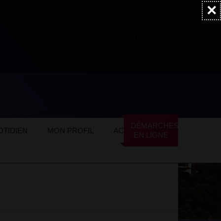
×
Accessibilité
Newsletter
Marchés publics
NOS AUTRES SITES
ommerces locaux
Alimentation
DÉMARCHES
TIDIEN
MON PROFIL
ACTUALITÉS
EN LIGNE