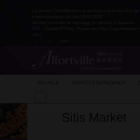
Visitez
Visitez
Visitez
Visitez
Visitez
Consultez
Visitez
la
le
le
la
la
les
Le service OpenWeather a renvoyé une erreur lors de l
la
page
compte
compte
chaîne
chaîne
flux
météorologiques du lieu FRXX3052.
page
Facebook
Pinterest
Instagram
youtube
Dailymotion
RSS
Veuillez consulter le message du service ci-dessous.
X
de
de
de
de
de
de
(401 - Invalid API key. Please see https://openweathe
:
la
la
la
la
la
la
info.)
compte
mairie
mairie
mairie
mairie
mairie
mairie
plan
anciennement
d'Alfortville
d'Alfortville
d'Alfortville
d'Alfortville
d'Alfortville
d'Alfortville
twitter
de
la
Mairie
d'Alfortville
Accueil
Mon quotidien
Vie économique
Supermarchés
Sitis Market
MA VILLE
SERVICES MUNICIPAUX
Effectuer
une
recherche
Sitis Market
sur
le
site