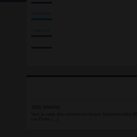
PARTAGER
Partager
l'article
'Sitis
TWEETER
Tweeter
Market'
Imprimer
l'article
sur
l'article
'Sitis
Facebook
Envoyer
Market'
l'article
sur
par
Facebook
email
Article
Sitis Market
Vers la carte des commerces locaux Supermarchés 48
rue Émile (…)