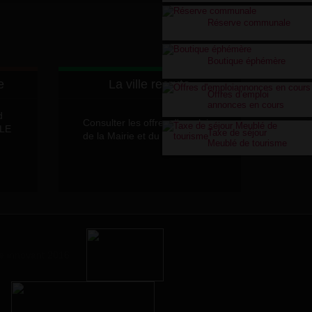
Réserve communale
Boutique éphémère
e
La ville recrute
Offres d’emploi
annonces en cours
d
Consulter les offres d'emplois
LLE
Taxe de séjour
de la Mairie et du CCAS
Meublé de tourisme