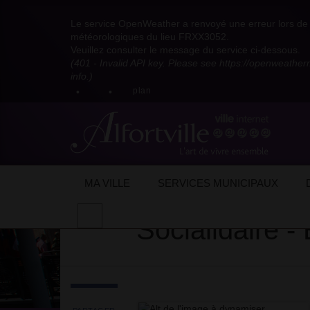
Visitez
Visitez
Visitez
Visitez
Visitez
Consultez
Visitez
la
le
le
la
la
les
Le service OpenWeather a renvoyé une erreur lors de l
la
page
compte
compte
chaîne
chaîne
flux
météorologiques du lieu FRXX3052.
page
Facebook
Pinterest
Instagram
youtube
Dailymotion
RSS
Veuillez consulter le message du service ci-dessous.
X
de
de
de
de
de
de
(401 - Invalid API key. Please see https://openweathe
:
la
la
la
la
la
la
info.)
compte
mairie
mairie
mairie
mairie
mairie
mairie
plan
anciennement
d'Alfortville
d'Alfortville
d'Alfortville
d'Alfortville
d'Alfortville
d'Alfortville
twitter
de
la
Mairie
d'Alfortville
Accueil
Actualités
Evénements
Été 
MA VILLE
SERVICES MUNICIPAUX
Effectuer
Socialidaire -
une
recherche
sur
le
site