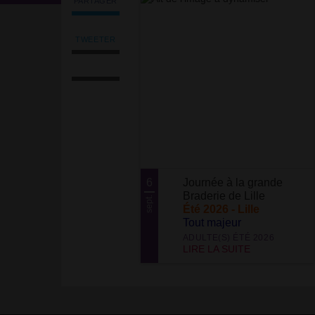
PARTAGER
Partager
l'article
'Socialidaire
TWEETER
Tweeter
-
Imprimer
l'article
Été
l'article
'Socialidaire
2026'
Envoyer
-
sur
l'article
Été
Facebook
par
2026'
email
sur
Facebook
6
Journée à la grande
Braderie de Lille
sept.
Été 2026 - Lille
Tout majeur
ADULTE(S) ÉTÉ 2026
LIRE LA SUITE