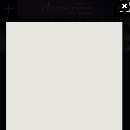
×
Accueil
Stages de Self-défense
ALFORTVILLE ET VOUS
Une question
Contactez nous par courriel
Suivez-nous sur X
Suivez-nous sur Facebook
Suivez-nous sur Instagram