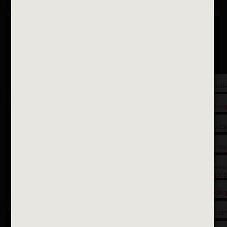
Inscription à la newsletter
OK
Toutes les newsletters
Se rendre à la mairie
Place François-Mitterrand
BP 75 - 94142 ALFORTVILLE Cedex
Tél. 01 58 73 29 00
Fax 01 43 78 94 37
Horaires d'ouvertures
La ville recrute