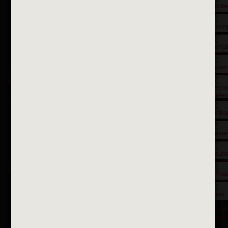
Contactez nous par courriel
Suivez-nous sur X
Suivez-nous sur Facebook
Suivez-nous sur Instagram
Inscription à la newsletter
OK
Toutes les newsletters
Se rendre à la mairie
Place François-Mitterrand
BP 75 - 94142 ALFORTVILLE Cedex
Tél. 01 58 73 29 00