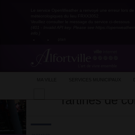
Visitez
Visitez
Visitez
Visitez
Visitez
Consultez
Visitez
la
le
le
la
la
les
Le service OpenWeather a renvoyé une erreur lors de l
la
page
compte
compte
chaîne
chaîne
flux
météorologiques du lieu FRXX3052.
page
Facebook
Pinterest
Instagram
youtube
Dailymotion
RSS
Veuillez consulter le message du service ci-dessous.
X
de
de
de
de
de
de
(401 - Invalid API key. Please see https://openweathe
:
la
la
la
la
la
la
info.)
compte
mairie
mairie
mairie
mairie
mairie
mairie
plan
anciennement
d'Alfortville
d'Alfortville
d'Alfortville
d'Alfortville
d'Alfortville
d'Alfortville
twitter
de
la
Mairie
d'Alfortville
Accueil
Actualités
Evénements
Sais
MA VILLE
SERVICES MUNICIPAUX
Effectuer
Tartines de c
une
recherche
sur
le
site