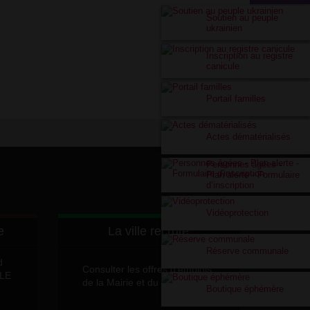
Soutien au peuple
ukrainien
Inscription au registre
canicule
Portail familles
Actes dématérialisés
Personnes âgées -
Plan alerte - Formulaire
d’inscription
Vidéoprotection
e
La ville recrute
Réserve communale
d
Consulter les offres d'emplois
LLE
de la Mairie et du CCAS
Boutique éphémère