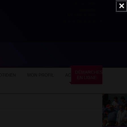
×
Accessibilité
Newsletter
Marchés publics
NOS AUTRES SITES
 veil
Tout petits
Tartines de comptines
DÉMARCHES
TIDIEN
MON PROFIL
ACTUALITÉS
EN LIGNE