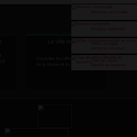
Réserve communale
Boutique éphémère
e
La ville recrute
Offres d’emploi
annonces en cours
d
Consulter les offres d'emplois
Taxe de séjour
LLE
de la Mairie et du CCAS
Meublé de tourisme