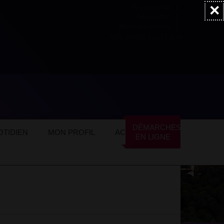
×
Accessibilité
Newsletter
Marchés publics
NOS AUTRES SITES
ommerces locaux
Alimentation
DÉMARCHES
TIDIEN
MON PROFIL
ACTUALITÉS
EN LIGNE