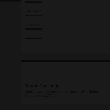
PARTAGER
Partager
l'article
'Tonton
TWEETER
Tweeter
Boucherie'
Imprimer
l'article
sur
l'article
'Tonton
Facebook
Envoyer
Boucherie'
l'article
sur
par
Facebook
email
Article
Tonton Boucherie
Vers la carte des commerces locaux Boucherie –
Charcuterie 117 (…)