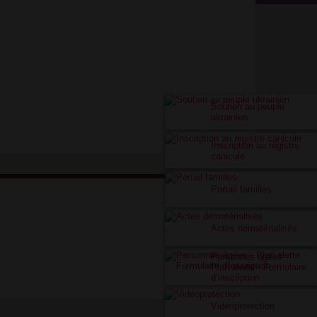
Soutien au peuple
ukrainien
Inscription au registre
canicule
Portail familles
Actes dématérialisés
Personnes âgées -
Plan alerte - Formulaire
d’inscription
Vidéoprotection