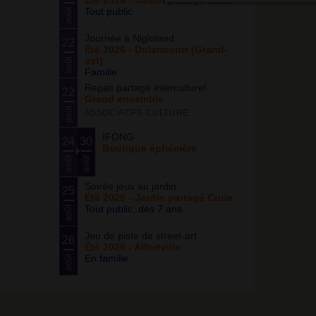
Été 2026 - Jardin partagé Curie
Tout public
août
Journée à Nigloland
22
Été 2026 - Dolancourt (Grand-
est)
août
Famille
Repas partagé interculturel
22
Grand ensemble
août
ASSOCIATIFS CULTURE
IFONG
24
30
Boutique éphémère
août
août
Soirée jeux au jardin
25
Été 2026 - Jardin partagé Curie
Tout public, dès 7 ans
août
Jeu de piste de street-art
26
Été 2026 - Alfortville
En famille
août