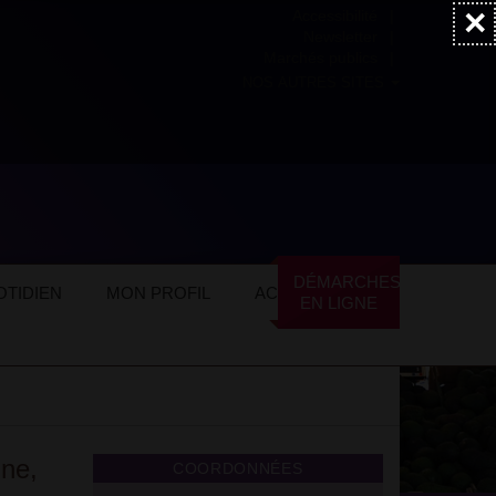
×
Accessibilité
Newsletter
Marchés publics
NOS AUTRES SITES
tvillais (CSA)
USA Badminton
DÉMARCHES
TIDIEN
MON PROFIL
ACTUALITÉS
EN LIGNE
ine,
COORDONNÉES