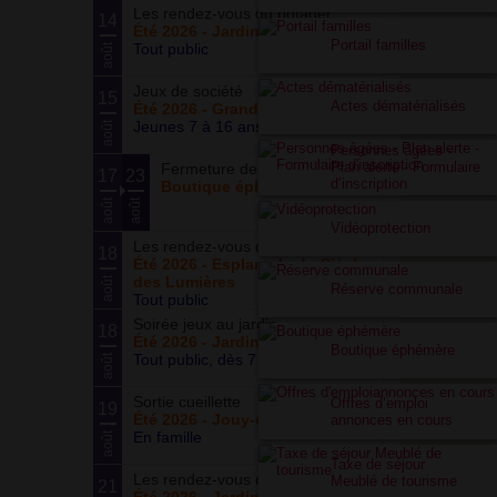
Les rendez-vous du potager
14
Été 2026 - Jardin partagé Curie
Portail familles
Tout public
août
Jeux de société
15
Actes dématérialisés
Été 2026 - Grand ensemble
Jeunes 7 à 16 ans
août
Personnes âgées -
Plan alerte - Formulaire
Fermeture de la boutique
17
23
d’inscription
Boutique éphémère
août
août
Vidéoprotection
Les rendez-vous du parc
18
Été 2026 - Esplanade du Siècle
des Lumières
août
Réserve communale
Tout public
Soirée jeux au jardin
18
Été 2026 - Jardin partagé Curie
Boutique éphémère
Tout public, dès 7 ans
août
Sortie cueillette
Offres d’emploi
19
Été 2026 - Jouy-en-Josas (78)
annonces en cours
En famille
août
Taxe de séjour
Les rendez-vous du potager
Meublé de tourisme
21