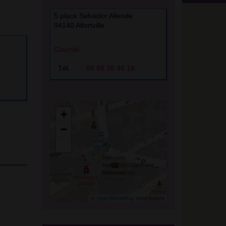
5 place Salvador Allende
94140 Alfortville
Courriel
Tél.
06 86 38 46 18
+
−
©
OpenStreetMap
contributors