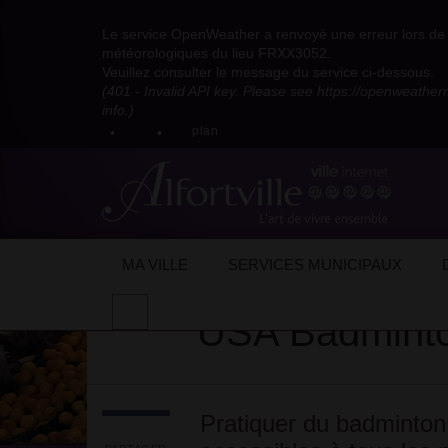
Visitez
Visitez
Visitez
Visitez
Visitez
Consultez
Visitez
la
le
le
la
la
les
Le service OpenWeather a renvoyé une erreur lors de l
la
page
compte
compte
chaîne
chaîne
flux
météorologiques du lieu FRXX3052.
page
Facebook
Pinterest
Instagram
youtube
Dailymotion
RSS
Veuillez consulter le message du service ci-dessous.
X
de
de
de
de
de
de
(401 - Invalid API key. Please see https://openweathe
:
la
la
la
la
la
la
info.)
compte
mairie
mairie
mairie
mairie
mairie
mairie
plan
anciennement
d'Alfortville
d'Alfortville
d'Alfortville
d'Alfortville
d'Alfortville
d'Alfortville
twitter
de
la
Mairie
d'Alfortville
Accueil
Mon quotidien
Vie associative/
MA VILLE
SERVICES MUNICIPAUX
Effectuer
USA Badmint
une
recherche
sur
le
site
Pratiquer du badminton