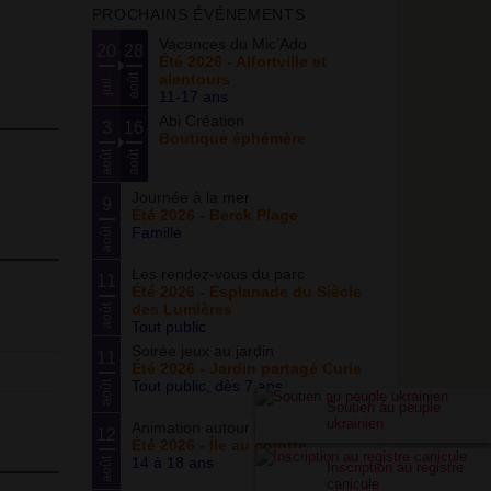
PROCHAINS ÉVÈNEMENTS
Vacances du Mic’Ado
20
28
Été 2026 - Alfortville et
alentours
août
juil.
11-17 ans
Abi Création
3
16
Boutique éphémère
août
août
Journée à la mer
9
Été 2026 - Berck Plage
Famille
août
Les rendez-vous du parc
11
Été 2026 - Esplanade du Siècle
des Lumières
août
Tout public
Soirée jeux au jardin
11
Été 2026 - Jardin partagé Curie
Tout public, dès 7 ans
août
Soutien au peuple
ukrainien
Animation autour du basketball
12
Été 2026 - Île au cointre
14 à 18 ans
août
Inscription au registre
canicule