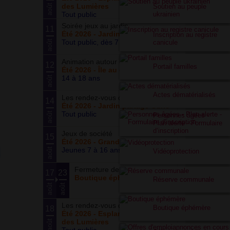
des Lumières
Soutien au peuple
août
Tout public
ukrainien
Soirée jeux au jardin
11
Été 2026 - Jardin partagé Curie
Inscription au registre
Tout public, dès 7 ans
canicule
août
Animation autour du basketball
12
Portail familles
Été 2026 - Île au cointre
14 à 18 ans
août
Actes dématérialisés
Les rendez-vous du potager
14
Été 2026 - Jardin partagé Curie
Tout public
août
Personnes âgées -
Plan alerte - Formulaire
d’inscription
Jeux de société
15
Été 2026 - Grand ensemble
Jeunes 7 à 16 ans
août
Vidéoprotection
Fermeture de la boutique
17
23
Boutique éphémère
Réserve communale
août
août
Les rendez-vous du parc
Boutique éphémère
18
Été 2026 - Esplanade du Siècle
des Lumières
août