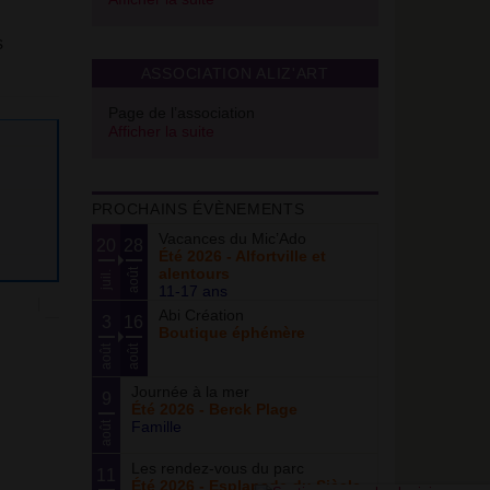
s
ASSOCIATION ALIZ'ART
Page de l’association
Afficher la suite
PROCHAINS ÉVÈNEMENTS
Vacances du Mic’Ado
20
28
Été 2026 - Alfortville et
alentours
août
juil.
11-17 ans
Abi Création
3
16
Boutique éphémère
août
août
Journée à la mer
9
Été 2026 - Berck Plage
Famille
août
Les rendez-vous du parc
11
Été 2026 - Esplanade du Siècle