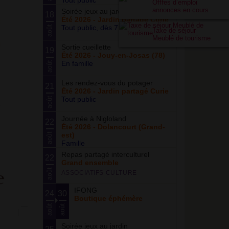
Tout public
Offres d’emploi
annonces en cours
Soirée jeux au jardin
18
Été 2026 - Jardin partagé Curie
Tout public, dès 7 ans
août
Taxe de séjour
Meublé de tourisme
Sortie cueillette
19
Été 2026 - Jouy-en-Josas (78)
En famille
août
Les rendez-vous du potager
21
Été 2026 - Jardin partagé Curie
Tout public
août
Journée à Nigloland
22
Été 2026 - Dolancourt (Grand-
est)
août
Famille
Repas partagé interculturel
22
Grand ensemble
août
ASSOCIATIFS CULTURE
IFONG
24
30
Boutique éphémère
août
août
Soirée jeux au jardin