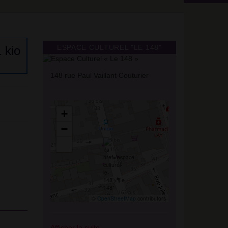
ESPACE CULTUREL "LE 148"
148 rue Paul Vaillant Couturier
+
−
©
OpenStreetMap
contributors
Afficher la suite