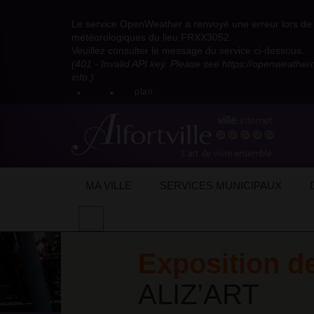
Visitez
Visitez
Visitez
Visitez
Visitez
Consultez
Visitez
la
le
le
la
la
les
Le service OpenWeather a renvoyé une erreur lors de l
la
page
compte
compte
chaîne
chaîne
flux
météorologiques du lieu FRXX3052.
page
Facebook
Pinterest
Instagram
youtube
Dailymotion
RSS
Veuillez consulter le message du service ci-dessous.
X
de
de
de
de
de
de
(401 - Invalid API key. Please see https://openweathe
:
la
la
la
la
la
la
info.)
compte
mairie
mairie
mairie
mairie
mairie
mairie
plan
anciennement
d'Alfortville
d'Alfortville
d'Alfortville
d'Alfortville
d'Alfortville
d'Alfortville
twitter
de
la
Mairie
d'Alfortville
Expo
Accueil
Actualités
Evénements
ALIZ’A
MA VILLE
SERVICES MUNICIPAUX
Effectuer
une
recherche
Exposition d
sur
le
site
ALIZ’ART