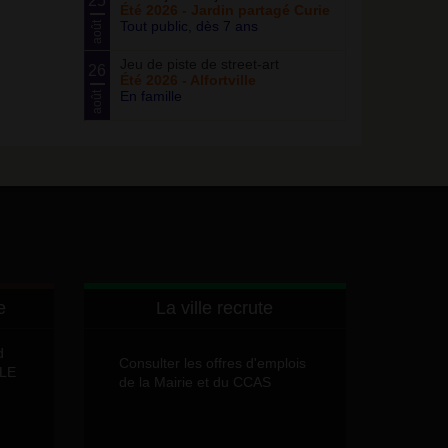
25
Été 2026 - Jardin partagé Curie
Tout public, dès 7 ans
août
Jeu de piste de street-art
26
Été 2026 - Alfortville
En famille
août
e
La ville recrute
d
Consulter les offres d'emplois
LLE
de la Mairie et du CCAS