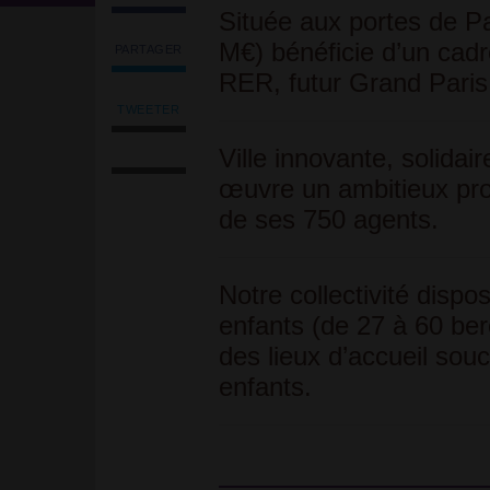
Située aux portes de Par
M€) bénéficie d’un cadre
PARTAGER
Partager
RER, futur Grand Paris
l'article
'Éducateur(trice)
TWEETER
Tweeter
de
Imprimer
l'article
Ville innovante, solidair
jeunes
l'article
'Éducateur(trice)
enfants
œuvre un ambitieux proj
Envoyer
de
-
l'article
jeunes
de ses 750 agents.
(H/F)'
par
enfants
sur
email
-
Facebook
(H/F)'
Notre collectivité dispo
sur
Facebook
enfants (de 27 à 60 berce
des lieux d’accueil sou
enfants.