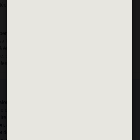
tée
pement de l’enfant
vail en équipe
à être force de proposition
ie, sens de l’écoute, gestion de ses émotions
rofessionnel
lorisant la
transversalité
et la
conduite de projet
ne
empreinte de valeurs
ire et engagée
on
, à l’écoute de ses agents
t de
formation continue
as du quotidien