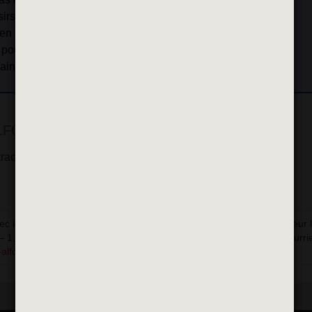
irs et votre bien-être
 en charge
A
pour valoriser votre engagement
aine
FORTVILLE
?
tractuelle
c lettre de motivation et curriculum vitae, sont à adresser à Monsieur 
 – 1, place François Mitterrand – BP 75 – 94140 Alfortville ou par courrie
fortville.fr