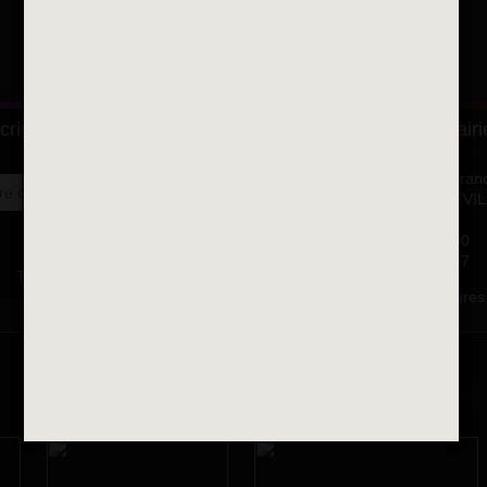
ALFORTVILLE ET VOUS
cription à la newsletter
Se rendre à la mairi
Place François-Mitterran
OK
BP 75 - 94142 ALFORTVI
Cedex
Tél. 01 58 73 29 00
Fax 01 43 78 94 37
Toutes les newsletters
Horaires d'ouvertures