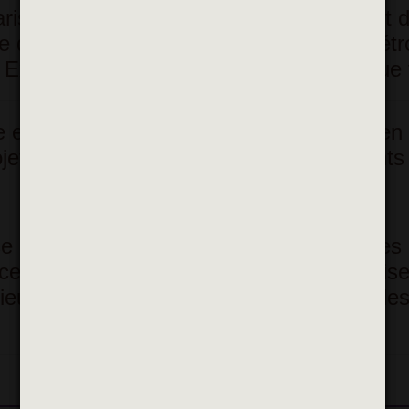
is, Alfortville (45 317 habitants – budget 
 de vie agréable, d’un accès facilité (métr
 Express) et d’un dynamisme économique f
e et tournée vers l’avenir, Alfortville met en
et favorisant le bien-être de ses habitants
se de quatre structures d’accueil du jeunes
aux) afin d’offrir aux familles alfortvillais
cieux du bien-être et du développement de