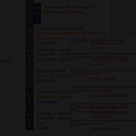
Fermeture de la boutique
17
23
Boutique éphémère
août
août
Les rendez-vous du parc
18
Été 2026 - Esplanade du Siècle
des Lumières
août
Tout public
Soutien au peuple
ukrainien
Soirée jeux au jardin
18
Été 2026 - Jardin partagé Curie
Tout public, dès 7 ans
août
Inscription au registre
nt des
canicule
Sortie cueillette
19
Été 2026 - Jouy-en-Josas (78)
Portail familles
En famille
août
Les rendez-vous du potager
21
Actes dématérialisés
Été 2026 - Jardin partagé Curie
Tout public
août
Personnes âgées -
Plan alerte - Formulaire
Journée à Nigloland
22
d’inscription
Été 2026 - Dolancourt (Grand-
est)
août
Famille
Vidéoprotection