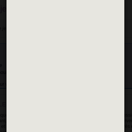
 jeunes enfants - (H/F)
 jeunes enfants
e
nouissement des bébés
our vous
!
LES
ue attractif, laissant une large place à l’échange entre profess
fant, en lien avec les partenaires de la coéducation, vous interv
 et sous la responsabilité de la direction de la structure, auprès
cueil de 60 berceaux.