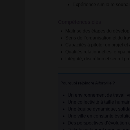
Expérience similaire souhai
Compétences clés
Maitrise des étapes du dévelop
Sens de l’organisation et du tra
Capacités à piloter un projet et 
Qualités relationnelles, empath
Intégrité, discrétion et secret p
Pourquoi rejoindre Alfortville
?
Un
environnement de travail
va
Une
collectivité à taille humai
Une
équipe dynamique, solida
Une ville en
constante évoluti
Des
perspectives d’évolution
e
Tickets restaurant
pour les rep