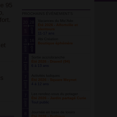
de 95
o,
PROCHAINS ÉVÈNEMENTS
ort.
Vacances du Mic’Ado
20
28
Été 2026 - Alfortville et
alentours
août
juil.
11-17 ans
Abi Création
3
16
Boutique éphémère
 et
août
août
Sortie accrobranche
7
Été 2026 - Draveil (94)
6 à 13 ans
août
Activités ludiques
es
7
Été 2026 - Square Meynet
s
4 à 12 ans
août
Les rendez-vous du potager
7
Été 2026 - Jardin partagé Curie
Tout public
août
Journée en base de loisirs
8
Été 2026 - Buthiers