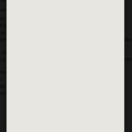
sont :
jet éducatif et en être garant au sein de l’équipe
de la section d’affectation
e dans sa relation à l’enfant et aux parents
avorisant le développement psychomoteur, et psychoaffectif des
agiaires accueillis dans la structure
 projets d’animation et de jeu afin de favoriser l’épanouisseme
espace des sections
n
de confort et de bien-être des enfants
 commandes de matériels et jeux