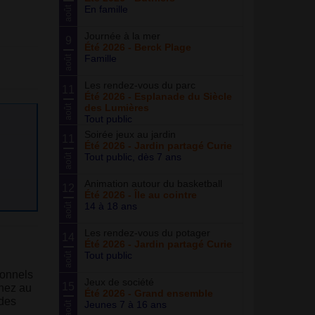
En famille
août
Journée à la mer
9
Été 2026 - Berck Plage
Famille
août
Les rendez-vous du parc
11
Été 2026 - Esplanade du Siècle
des Lumières
août
Tout public
Soirée jeux au jardin
11
Été 2026 - Jardin partagé Curie
Tout public, dès 7 ans
août
Animation autour du basketball
12
Été 2026 - Île au cointre
14 à 18 ans
août
Les rendez-vous du potager
14
Été 2026 - Jardin partagé Curie
Tout public
août
ionnels
Jeux de société
15
enez au
Été 2026 - Grand ensemble
 des
Jeunes 7 à 16 ans
août