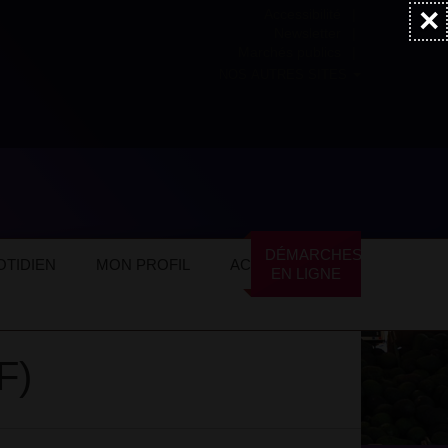
×
Accessibilité
Newsletter
Marchés publics
NOS AUTRES SITES
 Mairie
DÉMARCHES
TIDIEN
MON PROFIL
ACTUALITÉS
EN LIGNE
F)