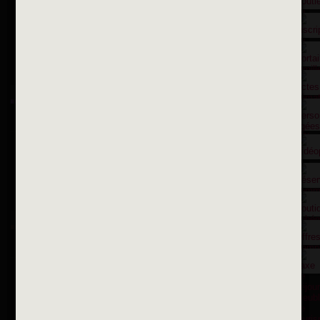
Contactez nous par courriel
Suivez-nous sur X
Suivez-nous sur Facebook
Suivez-nous sur Instagram
Inscription à la newsletter
OK
Toutes les newsletters
Se rendre à la mairie
Place François-Mitterrand
BP 75 - 94142 ALFORTVILLE Cedex
Tél. 01 58 73 29 00
Fax 01 43 78 94 37