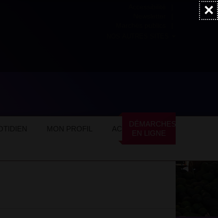
×
Accessibilité
Newsletter
Marchés publics
NOS AUTRES SITES
ommerces locaux
Services
Audioprothesiste
DÉMARCHES
TIDIEN
MON PROFIL
ACTUALITÉS
EN LIGNE