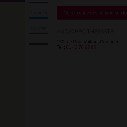
Vers la carte des commerces l
PARTAGER
Partager
l'article
'Amplifon'
TWEETER
AUDIOPROTHESISTE
Tweeter
sur
Imprimer
l'article
Facebook
150 rue Paul Vaillant Couturier
l'article
'Amplifon'
Tel :
01 43 78 95 90
Envoyer
sur
l'article
Facebook
par
email