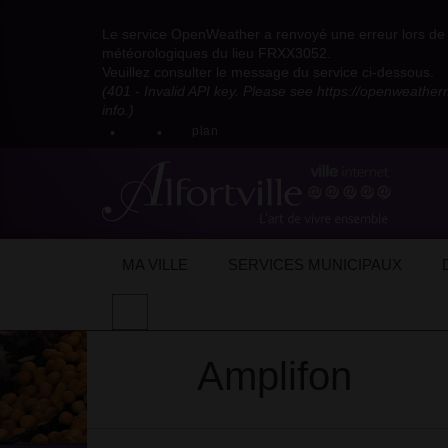
Visitez
Visitez
Visitez
Visitez
Visitez
Consultez
Visitez
la
le
le
la
la
les
Le service OpenWeather a renvoyé une erreur lors de l
la
page
compte
compte
chaîne
chaîne
flux
météorologiques du lieu FRXX3052.
page
Facebook
Pinterest
Instagram
youtube
Dailymotion
RSS
Veuillez consulter le message du service ci-dessous.
X
de
de
de
de
de
de
(401 - Invalid API key. Please see https://openweathe
:
la
la
la
la
la
la
info.)
compte
mairie
mairie
mairie
mairie
mairie
mairie
plan
anciennement
d'Alfortville
d'Alfortville
d'Alfortville
d'Alfortville
d'Alfortville
d'Alfortville
twitter
de
la
Mairie
d'Alfortville
Accueil
Mon quotidien
Vie économique
Amplifon
Amplifon
MA VILLE
SERVICES MUNICIPAUX
Effectuer
une
recherche
Amplifon
sur
le
site