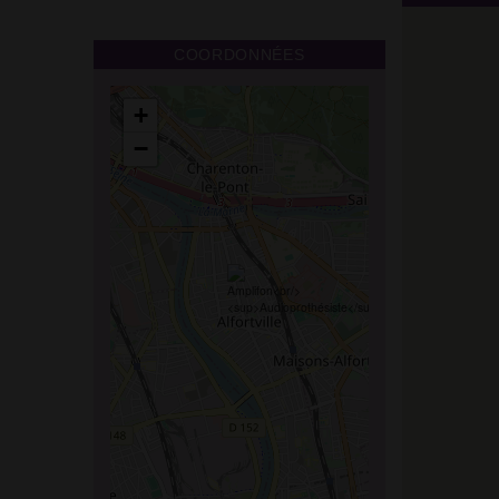
COORDONNÉES
+
−