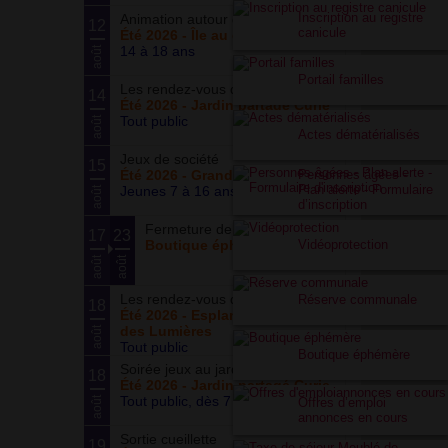
Inscription au registre
Animation autour du basketball
12
canicule
Été 2026 - Île au cointre
14 à 18 ans
août
Portail familles
Les rendez-vous du potager
14
Été 2026 - Jardin partagé Curie
Tout public
août
Actes dématérialisés
Jeux de société
15
Personnes âgées -
Été 2026 - Grand ensemble
Plan alerte - Formulaire
Jeunes 7 à 16 ans
août
d’inscription
Fermeture de la boutique
17
23
Vidéoprotection
Boutique éphémère
août
août
Les rendez-vous du parc
Réserve communale
18
Été 2026 - Esplanade du Siècle
des Lumières
août
Tout public
Boutique éphémère
Soirée jeux au jardin
18
Été 2026 - Jardin partagé Curie
Tout public, dès 7 ans
août
Offres d’emploi
annonces en cours
Sortie cueillette
19