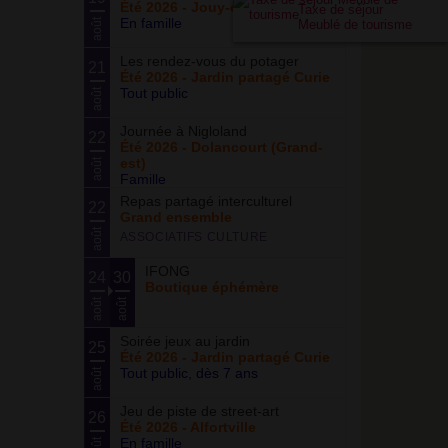
Été 2026 - Jouy-en-Josas (78)
Taxe de séjour
En famille
août
Meublé de tourisme
Les rendez-vous du potager
21
Été 2026 - Jardin partagé Curie
Tout public
août
Journée à Nigloland
22
Été 2026 - Dolancourt (Grand-
est)
août
Famille
Repas partagé interculturel
22
Grand ensemble
août
ASSOCIATIFS CULTURE
IFONG
24
30
Boutique éphémère
août
août
Soirée jeux au jardin
25
Été 2026 - Jardin partagé Curie
Tout public, dès 7 ans
août
Jeu de piste de street-art
26
Été 2026 - Alfortville
En famille