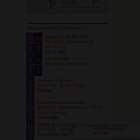
©
OpenStreetMap
contributors
PROCHAINS ÉVÈNEMENTS
Vacances du Mic’Ado
20
28
Été 2026 - Alfortville et
alentours
août
juil.
11-17 ans
Abi Création
3
16
Boutique éphémère
août
août
Journée à la mer
9
Été 2026 - Berck Plage
Famille
août
Les rendez-vous du parc
11
Été 2026 - Esplanade du Siècle
des Lumières
août
Tout public
Soirée jeux au jardin
11
Soutien au peuple
Été 2026 - Jardin partagé Curie
ukrainien
Tout public, dès 7 ans
août