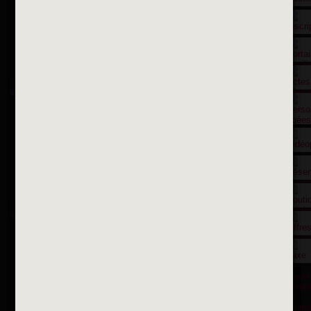
Contactez nous par courriel
Suivez-nous sur X
Suivez-nous sur Facebook
Suivez-nous sur Instagram
Inscription à la newsletter
OK
Toutes les newsletters
Se rendre à la mairie
Place François-Mitterrand
BP 75 - 94142 ALFORTVILLE Cedex
Tél. 01 58 73 29 00
Fax 01 43 78 94 37