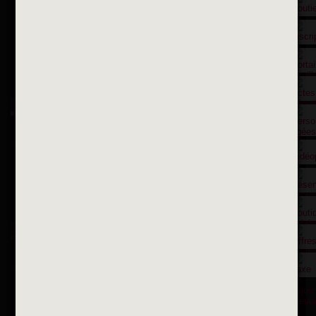
Contactez nous par courriel
Suivez-nous sur X
Suivez-nous sur Facebook
Suivez-nous sur Instagram
Inscription à la newsletter
OK
Toutes les newsletters
Se rendre à la mairie
Place François-Mitterrand
BP 75 - 94142 ALFORTVILLE Cedex
Tél. 01 58 73 29 00