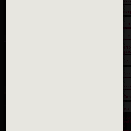
Contactez nous par courriel
Suivez-nous sur X
Suivez-nous sur Facebook
Suivez-nous sur Instagram
Inscription à la newsletter
OK
Toutes les newsletters
Se rendre à la mairie
Place François-Mitterrand
BP 75 - 94142 ALFORTVILLE Cedex
Tél. 01 58 73 29 00
Fax 01 43 78 94 37