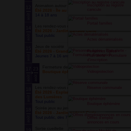
Inscription au registre
Animation autour du basketball
12
canicule
Été 2026 - Île au cointre
14 à 18 ans
août
Portail familles
Les rendez-vous du potager
14
Été 2026 - Jardin partagé Curie
Tout public
août
Actes dématérialisés
Jeux de société
15
Personnes âgées -
Été 2026 - Grand ensemble
Plan alerte - Formulaire
Jeunes 7 à 16 ans
août
d’inscription
Fermeture de la boutique
17
23
Vidéoprotection
Boutique éphémère
août
août
Les rendez-vous du parc
Réserve communale
18
Été 2026 - Esplanade du Siècle
des Lumières
août
Tout public
Boutique éphémère
Soirée jeux au jardin
18
Été 2026 - Jardin partagé Curie
Tout public, dès 7 ans
août
Offres d’emploi
annonces en cours
Sortie cueillette
19