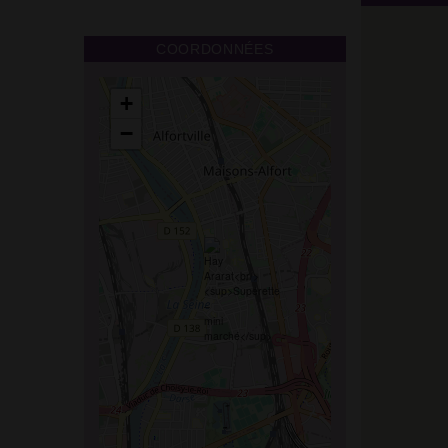
COORDONNÉES
+
−