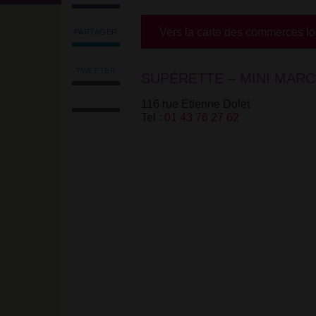
Vers la carte des commerces l
PARTAGER
Partager
l'article
'Hay
TWEETER
SUPÉRETTE – MINI MAR
Tweeter
Ararat'
Imprimer
l'article
sur
116 rue Étienne Dolet
l'article
'Hay
Facebook
Tel :
01 43 76 27 62
Envoyer
Ararat'
l'article
sur
par
Facebook
email