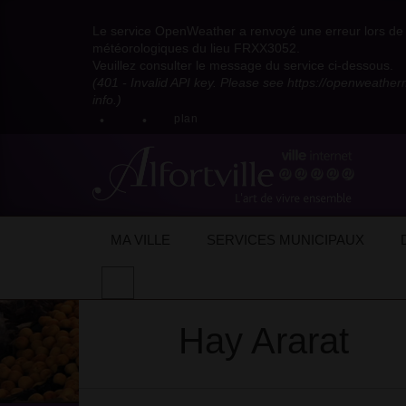
Visitez
Visitez
Visitez
Visitez
Visitez
Consultez
Visitez
la
le
le
la
la
les
Le service OpenWeather a renvoyé une erreur lors de l
la
page
compte
compte
chaîne
chaîne
flux
météorologiques du lieu FRXX3052.
page
Facebook
Pinterest
Instagram
youtube
Dailymotion
RSS
Veuillez consulter le message du service ci-dessous.
X
de
de
de
de
de
de
(401 - Invalid API key. Please see https://openweathe
:
la
la
la
la
la
la
info.)
compte
mairie
mairie
mairie
mairie
mairie
mairie
plan
anciennement
d'Alfortville
d'Alfortville
d'Alfortville
d'Alfortville
d'Alfortville
d'Alfortville
twitter
de
la
Mairie
d'Alfortville
Accueil
Mon quotidien
Vie économique
Supérette – mini marché
Hay Ararat
Ha
MA VILLE
SERVICES MUNICIPAUX
Effectuer
une
recherche
Hay Ararat
sur
le
site