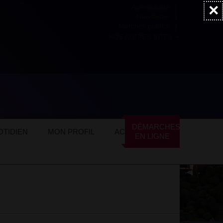
×
Accessibilité
Newsletter
Marchés publics
NOS AUTRES SITES
ommerces locaux
Alimentation
DÉMARCHES
TIDIEN
MON PROFIL
ACTUALITÉS
EN LIGNE