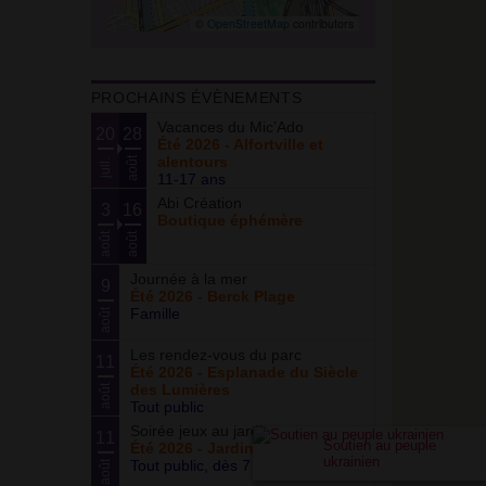
©
OpenStreetMap
contributors
PROCHAINS ÉVÈNEMENTS
Vacances du Mic’Ado
20
28
Été 2026 - Alfortville et
alentours
août
juil.
11-17 ans
Abi Création
3
16
Boutique éphémère
août
août
Journée à la mer
9
Été 2026 - Berck Plage
Famille
août
Les rendez-vous du parc
11
Été 2026 - Esplanade du Siècle
des Lumières
août
Tout public
Soirée jeux au jardin
11
Soutien au peuple
Été 2026 - Jardin partagé Curie
ukrainien
Tout public, dès 7 ans
août