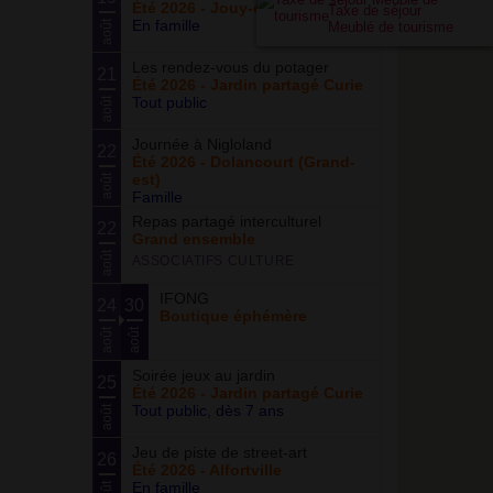
Été 2026 - Jouy-en-Josas (78)
Taxe de séjour
En famille
août
Meublé de tourisme
Les rendez-vous du potager
21
Été 2026 - Jardin partagé Curie
Tout public
août
Journée à Nigloland
22
Été 2026 - Dolancourt (Grand-
est)
août
Famille
Repas partagé interculturel
22
Grand ensemble
août
ASSOCIATIFS CULTURE
IFONG
24
30
Boutique éphémère
août
août
Soirée jeux au jardin
25
Été 2026 - Jardin partagé Curie
Tout public, dès 7 ans
août
Jeu de piste de street-art
26
Été 2026 - Alfortville
En famille