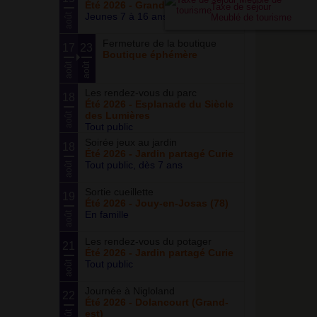
Été 2026 - Grand ensemble
Taxe de séjour
Jeunes 7 à 16 ans
août
Meublé de tourisme
Fermeture de la boutique
17
23
Boutique éphémère
août
août
Les rendez-vous du parc
18
Été 2026 - Esplanade du Siècle
des Lumières
août
Tout public
Soirée jeux au jardin
18
Été 2026 - Jardin partagé Curie
Tout public, dès 7 ans
août
Sortie cueillette
19
Été 2026 - Jouy-en-Josas (78)
En famille
août
Les rendez-vous du potager
21
Été 2026 - Jardin partagé Curie
Tout public
août
Journée à Nigloland
22
Été 2026 - Dolancourt (Grand-
est)