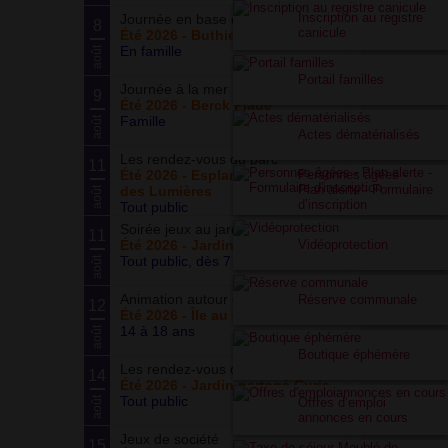
Inscription au registre
Journée en base de loisirs
8
canicule
Été 2026 - Buthiers
En famille
août
Portail familles
Journée à la mer
9
Été 2026 - Berck Plage
Famille
août
Actes dématérialisés
Les rendez-vous du parc
11
Personnes âgées -
Été 2026 - Esplanade du Siècle
Plan alerte - Formulaire
des Lumières
août
d’inscription
Tout public
Soirée jeux au jardin
11
Vidéoprotection
Été 2026 - Jardin partagé Curie
Tout public, dès 7 ans
août
Animation autour du basketball
Réserve communale
12
Été 2026 - Île au cointre
14 à 18 ans
août
Boutique éphémère
Les rendez-vous du potager
14
Été 2026 - Jardin partagé Curie
Tout public
août
Offres d’emploi
annonces en cours
Jeux de société
15