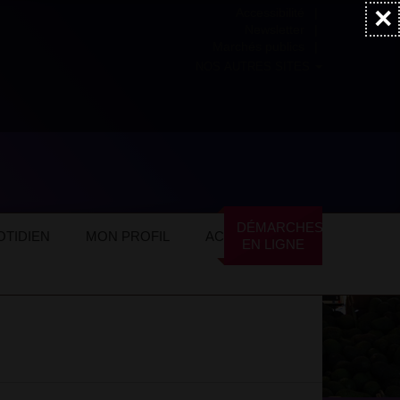
×
Accessibilité
Newsletter
Marchés publics
NOS AUTRES SITES
ommerces locaux
Alimentation
DÉMARCHES
TIDIEN
MON PROFIL
ACTUALITÉS
EN LIGNE