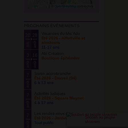
©
OpenStreetMap
contributors
PROCHAINS ÉVÈNEMENTS
Vacances du Mic’Ado
20
28
Été 2026 - Alfortville et
alentours
août
juil.
11-17 ans
Abi Création
3
16
Boutique éphémère
août
août
Sortie accrobranche
7
Été 2026 - Draveil (94)
6 à 13 ans
août
Activités ludiques
7
Été 2026 - Square Meynet
4 à 12 ans
août
Les rendez-vous du potager
7
Soutien au peuple
Été 2026 - Jardin partagé Curie
ukrainien
Tout public
août