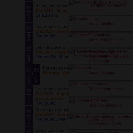
Inscription au registre
Animation autour du basketball
12
canicule
Été 2026 - Île au cointre
14 à 18 ans
août
Portail familles
Les rendez-vous du potager
14
Été 2026 - Jardin partagé Curie
Tout public
août
Actes dématérialisés
Jeux de société
15
Personnes âgées -
Été 2026 - Grand ensemble
Plan alerte - Formulaire
Jeunes 7 à 16 ans
août
d’inscription
Fermeture de la boutique
17
23
Vidéoprotection
Boutique éphémère
août
août
Les rendez-vous du parc
Réserve communale
18
Été 2026 - Esplanade du Siècle
des Lumières
août
Tout public
Boutique éphémère
Soirée jeux au jardin
18
Été 2026 - Jardin partagé Curie
Tout public, dès 7 ans
août
Offres d’emploi
annonces en cours
Sortie cueillette
19