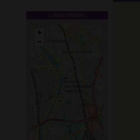
COORDONNÉES
+
−