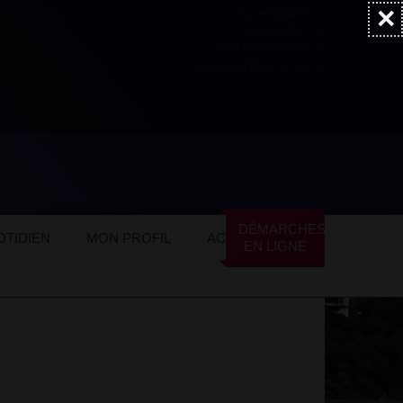
×
Accessibilité
Newsletter
Marchés publics
NOS AUTRES SITES
ommerces locaux
Restauration
DÉMARCHES
TIDIEN
MON PROFIL
ACTUALITÉS
EN LIGNE