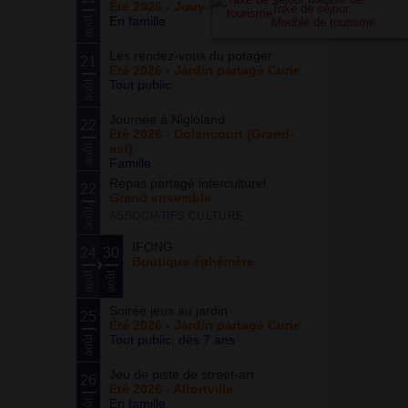
Été 2026 - Jouy-en-Josas (78)
Taxe de séjour
En famille
août
Meublé de tourisme
Les rendez-vous du potager
21
Été 2026 - Jardin partagé Curie
Tout public
août
Journée à Nigloland
22
Été 2026 - Dolancourt (Grand-
est)
août
Famille
Repas partagé interculturel
22
Grand ensemble
août
ASSOCIATIFS CULTURE
IFONG
24
30
Boutique éphémère
août
août
Soirée jeux au jardin
25
Été 2026 - Jardin partagé Curie
Tout public, dès 7 ans
août
Jeu de piste de street-art
26
Été 2026 - Alfortville
En famille