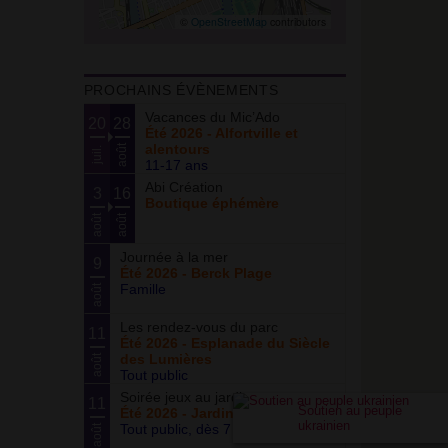
©
OpenStreetMap
contributors
PROCHAINS ÉVÈNEMENTS
Vacances du Mic’Ado
20
28
Été 2026 - Alfortville et
alentours
août
juil.
11-17 ans
Abi Création
3
16
Boutique éphémère
août
août
Journée à la mer
9
Été 2026 - Berck Plage
Famille
août
Les rendez-vous du parc
11
Été 2026 - Esplanade du Siècle
des Lumières
août
Tout public
Soirée jeux au jardin
11
Soutien au peuple
Été 2026 - Jardin partagé Curie
ukrainien
Tout public, dès 7 ans
août