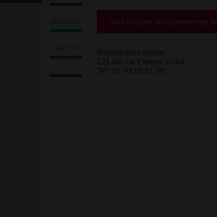
Vers la carte des commerces l
PARTAGER
Partager
l'article
'Ameen’s'
TWEETER
Restauration rapide
Tweeter
sur
121 bis rue Étienne Dolet
Imprimer
l'article
Facebook
Tel :
01 43 68 91 38
l'article
'Ameen’s'
Envoyer
sur
l'article
Facebook
par
email