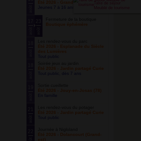
Été 2026 - Grand ensemble
Taxe de séjour
Jeunes 7 à 16 ans
août
Meublé de tourisme
Fermeture de la boutique
17
23
Boutique éphémère
août
août
Les rendez-vous du parc
18
Été 2026 - Esplanade du Siècle
des Lumières
août
Tout public
Soirée jeux au jardin
18
Été 2026 - Jardin partagé Curie
Tout public, dès 7 ans
août
Sortie cueillette
19
Été 2026 - Jouy-en-Josas (78)
En famille
août
Les rendez-vous du potager
21
Été 2026 - Jardin partagé Curie
Tout public
août
Journée à Nigloland
22
Été 2026 - Dolancourt (Grand-
est)