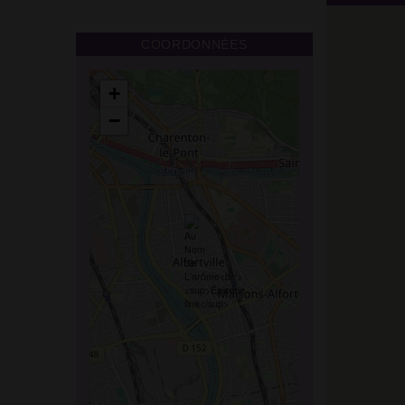
COORDONNÉES
+
−