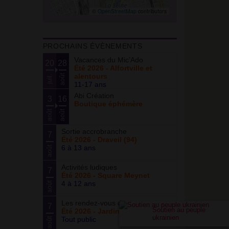
©
OpenStreetMap
contributors
PROCHAINS ÉVÈNEMENTS
Vacances du Mic’Ado
20
28
Été 2026 - Alfortville et
alentours
août
juil.
11-17 ans
Abi Création
3
16
Boutique éphémère
août
août
Sortie accrobranche
7
Été 2026 - Draveil (94)
6 à 13 ans
août
Activités ludiques
7
Été 2026 - Square Meynet
4 à 12 ans
août
Les rendez-vous du potager
7
Soutien au peuple
Été 2026 - Jardin partagé Curie
ukrainien
Tout public
août