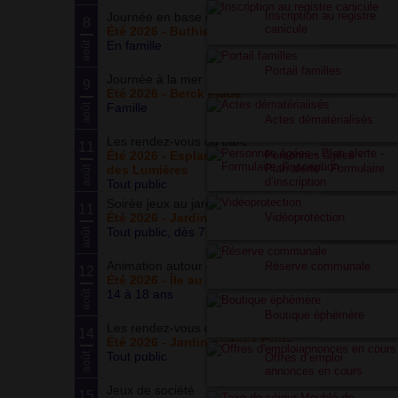
Inscription au registre
Journée en base de loisirs
8
canicule
Été 2026 - Buthiers
En famille
août
Portail familles
Journée à la mer
9
Été 2026 - Berck Plage
Famille
août
Actes dématérialisés
Les rendez-vous du parc
11
Personnes âgées -
Été 2026 - Esplanade du Siècle
Plan alerte - Formulaire
des Lumières
août
d’inscription
Tout public
Soirée jeux au jardin
11
Vidéoprotection
Été 2026 - Jardin partagé Curie
Tout public, dès 7 ans
août
Animation autour du basketball
Réserve communale
12
Été 2026 - Île au cointre
14 à 18 ans
août
Boutique éphémère
Les rendez-vous du potager
14
Été 2026 - Jardin partagé Curie
Tout public
août
Offres d’emploi
annonces en cours
Jeux de société
15