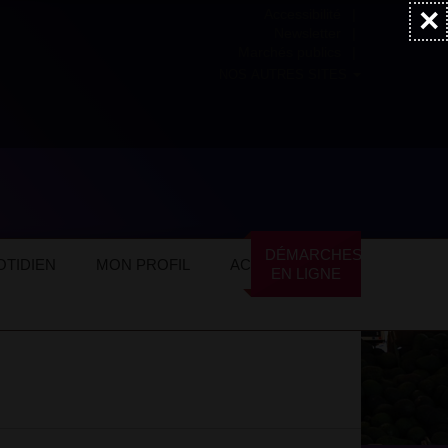
×
Accessibilité
Newsletter
Marchés publics
NOS AUTRES SITES
ommerces locaux
Alimentation
Épicerie fine
DÉMARCHES
TIDIEN
MON PROFIL
ACTUALITÉS
EN LIGNE