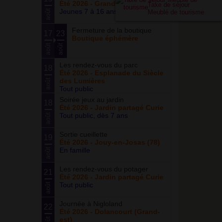
Été 2026 - Grand ensemble
Taxe de séjour
Jeunes 7 à 16 ans
août
Meublé de tourisme
Fermeture de la boutique
17
23
Boutique éphémère
août
août
Les rendez-vous du parc
18
Été 2026 - Esplanade du Siècle
des Lumières
août
Tout public
Soirée jeux au jardin
18
Été 2026 - Jardin partagé Curie
Tout public, dès 7 ans
août
Sortie cueillette
19
Été 2026 - Jouy-en-Josas (78)
En famille
août
Les rendez-vous du potager
21
Été 2026 - Jardin partagé Curie
Tout public
août
Journée à Nigloland
22
Été 2026 - Dolancourt (Grand-
est)