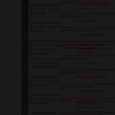
Inscription au registre
Journée en base de loisirs
8
canicule
Été 2026 - Buthiers
En famille
août
Portail familles
Journée à la mer
9
Été 2026 - Berck Plage
Famille
août
Actes dématérialisés
Les rendez-vous du parc
11
Personnes âgées -
Été 2026 - Esplanade du Siècle
Plan alerte - Formulaire
des Lumières
août
d’inscription
Tout public
Soirée jeux au jardin
11
Vidéoprotection
Été 2026 - Jardin partagé Curie
Tout public, dès 7 ans
août
Animation autour du basketball
Réserve communale
12
Été 2026 - Île au cointre
14 à 18 ans
août
Boutique éphémère
Les rendez-vous du potager
14
Été 2026 - Jardin partagé Curie
Tout public
août
Offres d’emploi
annonces en cours
Jeux de société
15