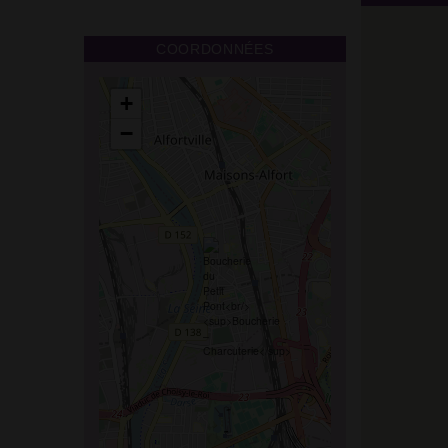
COORDONNÉES
+
−