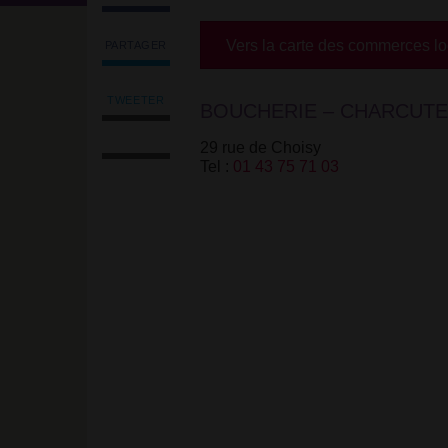
Vers la carte des commerces l
PARTAGER
Partager
l'article
'Boucherie
TWEETER
BOUCHERIE – CHARCUTE
Tweeter
du
Imprimer
l'article
Petit
29 rue de Choisy
l'article
'Boucherie
Pont'
Tel :
01 43 75 71 03
Envoyer
du
sur
l'article
Petit
Facebook
par
Pont'
email
sur
Facebook