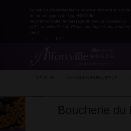
Visitez
Visitez
Visitez
Visitez
Visitez
Consultez
Visitez
la
le
le
la
la
les
Le service OpenWeather a renvoyé une erreur lors de l
la
page
compte
compte
chaîne
chaîne
flux
météorologiques du lieu FRXX3052.
page
Facebook
Pinterest
Instagram
youtube
Dailymotion
RSS
Veuillez consulter le message du service ci-dessous.
X
de
de
de
de
de
de
(401 - Invalid API key. Please see https://openweathe
:
la
la
la
la
la
la
info.)
compte
mairie
mairie
mairie
mairie
mairie
mairie
plan
anciennement
d'Alfortville
d'Alfortville
d'Alfortville
d'Alfortville
d'Alfortville
d'Alfortville
twitter
de
la
Mairie
d'Alfortville
Accueil
Mon quotidien
Vie économique
Boucherie – Charcuterie
Boucherie du Pet
MA VILLE
SERVICES MUNICIPAUX
Effectuer
une
recherche
Boucherie du 
sur
le
site