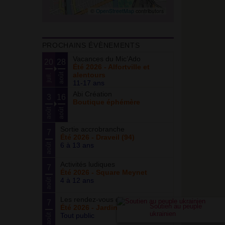
©
OpenStreetMap
contributors
PROCHAINS ÉVÈNEMENTS
Vacances du Mic’Ado
20
28
Été 2026 - Alfortville et
alentours
août
juil.
11-17 ans
Abi Création
3
16
Boutique éphémère
août
août
Sortie accrobranche
7
Été 2026 - Draveil (94)
6 à 13 ans
août
Activités ludiques
7
Été 2026 - Square Meynet
4 à 12 ans
août
Les rendez-vous du potager
7
Soutien au peuple
Été 2026 - Jardin partagé Curie
ukrainien
Tout public
août