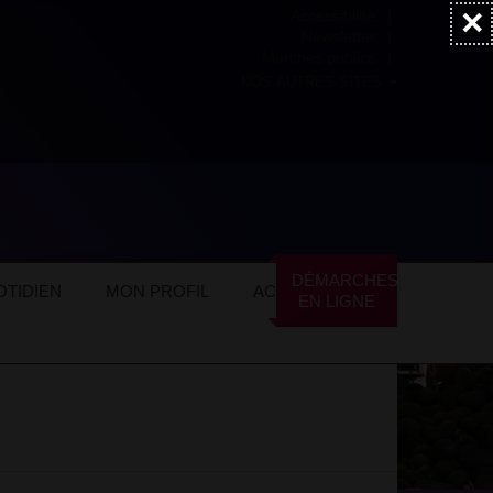
×
Accessibilité
Newsletter
Marchés publics
NOS AUTRES SITES
ommerces locaux
Alimentation
DÉMARCHES
TIDIEN
MON PROFIL
ACTUALITÉS
EN LIGNE