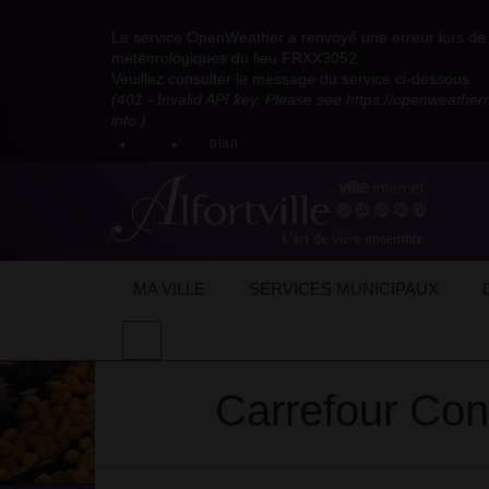
Visitez
Visitez
Visitez
Visitez
Visitez
Consultez
Visitez
la
le
le
la
la
les
Le service OpenWeather a renvoyé une erreur lors de l
la
page
compte
compte
chaîne
chaîne
flux
météorologiques du lieu FRXX3052.
page
Facebook
Pinterest
Instagram
youtube
Dailymotion
RSS
Veuillez consulter le message du service ci-dessous.
X
de
de
de
de
de
de
(401 - Invalid API key. Please see https://openweathe
:
la
la
la
la
la
la
info.)
compte
mairie
mairie
mairie
mairie
mairie
mairie
plan
anciennement
d'Alfortville
d'Alfortville
d'Alfortville
d'Alfortville
d'Alfortville
d'Alfortville
twitter
de
la
Mairie
d'Alfortville
Accueil
Mon quotidien
Vie économique
Supermarchés
Carrefour Contact
Carr
MA VILLE
SERVICES MUNICIPAUX
Effectuer
une
recherche
Carrefour Con
sur
le
site