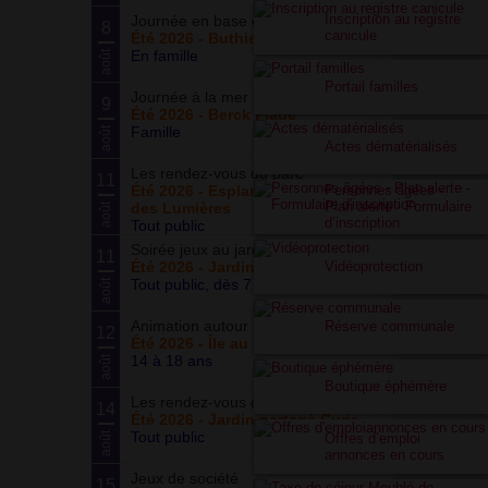
Inscription au registre
Journée en base de loisirs
8
canicule
Été 2026 - Buthiers
En famille
août
Portail familles
Journée à la mer
9
Été 2026 - Berck Plage
Famille
août
Actes dématérialisés
Les rendez-vous du parc
11
Personnes âgées -
Été 2026 - Esplanade du Siècle
Plan alerte - Formulaire
des Lumières
août
d’inscription
Tout public
Soirée jeux au jardin
11
Vidéoprotection
Été 2026 - Jardin partagé Curie
Tout public, dès 7 ans
août
Animation autour du basketball
Réserve communale
12
Été 2026 - Île au cointre
14 à 18 ans
août
Boutique éphémère
Les rendez-vous du potager
14
Été 2026 - Jardin partagé Curie
Tout public
août
Offres d’emploi
annonces en cours
Jeux de société
15