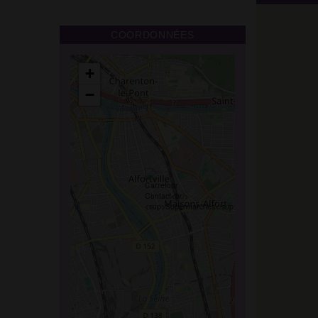
COORDONNÉES
+
−