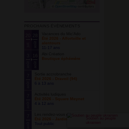
©
OpenStreetMap
contributors
PROCHAINS ÉVÈNEMENTS
Vacances du Mic’Ado
20
28
Été 2026 - Alfortville et
alentours
août
juil.
11-17 ans
Abi Création
3
16
Boutique éphémère
août
août
Sortie accrobranche
7
Été 2026 - Draveil (94)
6 à 13 ans
août
Activités ludiques
7
Été 2026 - Square Meynet
4 à 12 ans
août
Les rendez-vous du potager
7
Soutien au peuple
Été 2026 - Jardin partagé Curie
ukrainien
Tout public
août