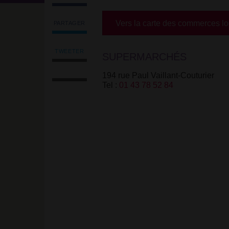
Vers la carte des commerces l
PARTAGER
Partager
l'article
'Carrefour
TWEETER
SUPERMARCHÉS
Tweeter
Contact'
Imprimer
l'article
sur
194 rue Paul Vaillant-Couturier
l'article
'Carrefour
Facebook
Tel :
01 43 78 52 84
Envoyer
Contact'
l'article
sur
par
Facebook
email