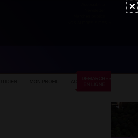
×
Accessibilité
Newsletter
Marchés publics
NOS AUTRES SITES
ommerces locaux
Alimentation
DÉMARCHES
TIDIEN
MON PROFIL
ACTUALITÉS
EN LIGNE