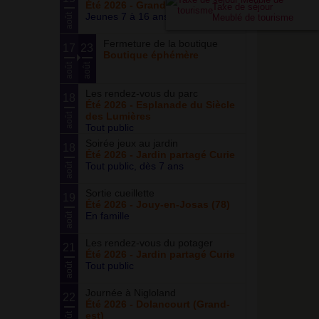
Été 2026 - Grand ensemble
Taxe de séjour
Jeunes 7 à 16 ans
août
Meublé de tourisme
Fermeture de la boutique
17
23
Boutique éphémère
août
août
Les rendez-vous du parc
18
Été 2026 - Esplanade du Siècle
des Lumières
août
Tout public
Soirée jeux au jardin
18
Été 2026 - Jardin partagé Curie
Tout public, dès 7 ans
août
Sortie cueillette
19
Été 2026 - Jouy-en-Josas (78)
En famille
août
Les rendez-vous du potager
21
Été 2026 - Jardin partagé Curie
Tout public
août
Journée à Nigloland
22
Été 2026 - Dolancourt (Grand-
est)