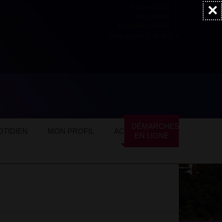
×
Accessibilité
Newsletter
Marchés publics
NOS AUTRES SITES
ommerces locaux
Services
Solidarité
DÉMARCHES
TIDIEN
MON PROFIL
ACTUALITÉS
EN LIGNE