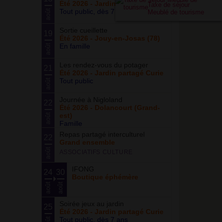
Été 2026 - Jardin partagé Curie
Taxe de séjour
Tout public, dès 7 ans
août
Meublé de tourisme
Sortie cueillette
19
Été 2026 - Jouy-en-Josas (78)
En famille
août
Les rendez-vous du potager
21
Été 2026 - Jardin partagé Curie
Tout public
août
Journée à Nigloland
22
Été 2026 - Dolancourt (Grand-
est)
août
Famille
Repas partagé interculturel
22
Grand ensemble
août
ASSOCIATIFS CULTURE
IFONG
24
30
Boutique éphémère
août
août
Soirée jeux au jardin
25
Été 2026 - Jardin partagé Curie
Tout public, dès 7 ans