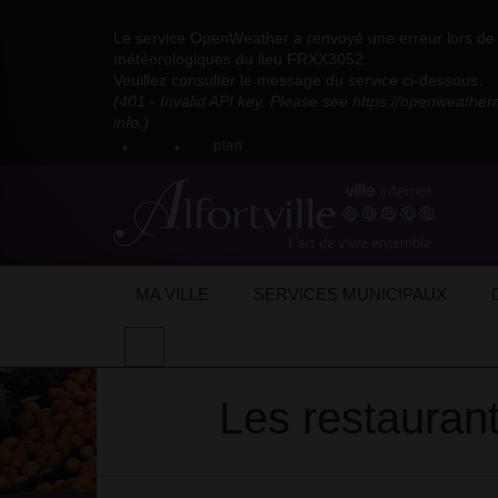
Visitez
Visitez
Visitez
Visitez
Visitez
Consultez
Visitez
la
le
le
la
la
les
Le service OpenWeather a renvoyé une erreur lors de l
la
page
compte
compte
chaîne
chaîne
flux
météorologiques du lieu FRXX3052.
page
Facebook
Pinterest
Instagram
youtube
Dailymotion
RSS
Veuillez consulter le message du service ci-dessous.
X
de
de
de
de
de
de
(401 - Invalid API key. Please see https://openweathe
:
la
la
la
la
la
la
info.)
compte
mairie
mairie
mairie
mairie
mairie
mairie
plan
anciennement
d'Alfortville
d'Alfortville
d'Alfortville
d'Alfortville
d'Alfortville
d'Alfortville
twitter
de
la
Mairie
d'Alfortville
Accueil
Mon quotidien
Vie économique
Les restaurants du cœur 94 Alfortville
Les
MA VILLE
SERVICES MUNICIPAUX
Effectuer
une
recherche
Les restaurant
sur
le
site