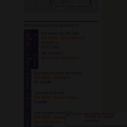
©
OpenStreetMap
contributors
PROCHAINS ÉVÈNEMENTS
Vacances du Mic’Ado
20
28
Été 2026 - Alfortville et
alentours
août
juil.
11-17 ans
Abi Création
3
16
Boutique éphémère
août
août
Journée en base de loisirs
8
Été 2026 - Buthiers
En famille
août
Journée à la mer
9
Été 2026 - Berck Plage
Famille
août
Les rendez-vous du parc
11
Soutien au peuple
Été 2026 - Esplanade du Siècle
ukrainien
des Lumières
août
Tout public