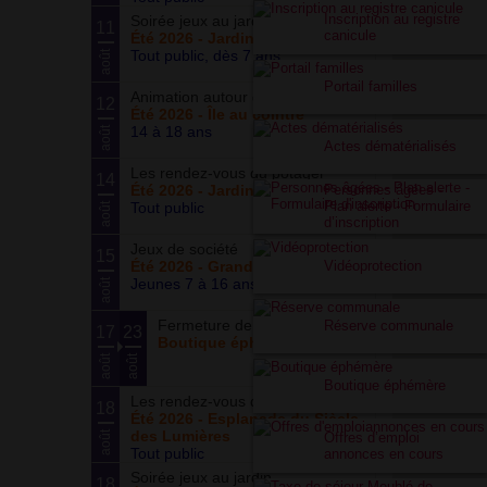
Inscription au registre
Soirée jeux au jardin
11
canicule
Été 2026 - Jardin partagé Curie
Tout public, dès 7 ans
août
Portail familles
Animation autour du basketball
12
Été 2026 - Île au cointre
14 à 18 ans
août
Actes dématérialisés
Les rendez-vous du potager
14
Personnes âgées -
Été 2026 - Jardin partagé Curie
Plan alerte - Formulaire
Tout public
août
d’inscription
Jeux de société
15
Vidéoprotection
Été 2026 - Grand ensemble
Jeunes 7 à 16 ans
août
Fermeture de la boutique
Réserve communale
17
23
Boutique éphémère
août
août
Boutique éphémère
Les rendez-vous du parc
18
Été 2026 - Esplanade du Siècle
des Lumières
août
Offres d’emploi
Tout public
annonces en cours
Soirée jeux au jardin
18