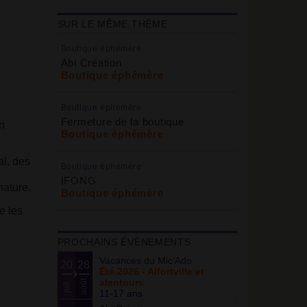
SUR LE MÊME THÈME
Boutique éphémère
Abi Création
Boutique éphémère
Boutique éphémère
Fermeture de la boutique
n
Boutique éphémère
al, des
Boutique éphémère
IFONG
nature.
Boutique éphémère
e les
PROCHAINS ÉVÈNEMENTS
Vacances du Mic’Ado
20
28
Été 2026 - Alfortville et
alentours
août
juil.
11-17 ans