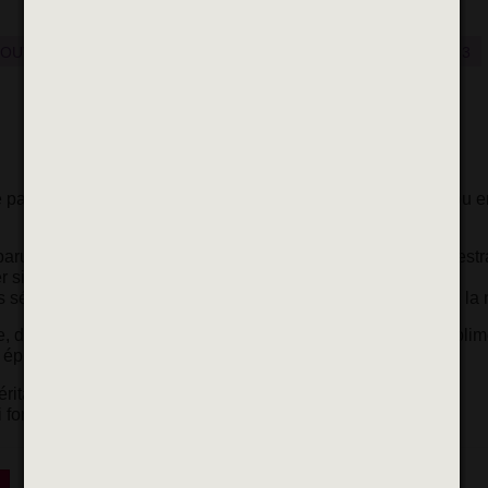
OUVEL HABITANT
ENTREPRISES
FAMILLES
SECTEUR 3
assionnée qui transforme les fleurs stabilisées en bijoux ou e
arurière florale façonne à la main, selon un savoir-faire ancestr
r situé dans l’Aube.
 séries, empreintes de poésie, nous rappellent la beauté de la 
, décoration de chapeaux, bouquets, cette artisane d’art sublim
r éphémère beauté. Et la magie s’opère
!
éritable alternative aux compositions éphémères.
font voir la vie en fleurs.