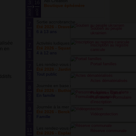
Abi Création
3
16
Boutique éphémère
août
août
Sortie accrobranche
7
Été 2026 - Draveil (94)
Soutien au peuple
6 à 13 ans
août
ukrainien
alisée
Activités ludiques
7
Inscription au registre
Été 2026 - Square Meynet
on en
canicule
4 à 12 ans
août
Portail familles
Les rendez-vous du potager
7
Été 2026 - Jardin partagé Curie
Tout public
août
ditifs
Actes dématérialisés
Journée en base de loisirs
8
Été 2026 - Buthiers
Personnes âgées -
En famille
août
Plan alerte - Formulaire
d’inscription
Journée à la mer
9
Été 2026 - Berck Plage
Vidéoprotection
Famille
août
Les rendez-vous du parc
11
Réserve communale
Été 2026 - Esplanade du Siècle