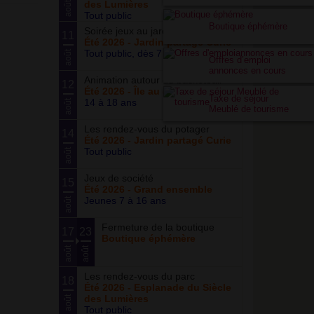
des Lumières
août
Tout public
Boutique éphémère
Soirée jeux au jardin
11
Été 2026 - Jardin partagé Curie
Tout public, dès 7 ans
août
Offres d’emploi
annonces en cours
Animation autour du basketball
12
Été 2026 - Île au cointre
Taxe de séjour
14 à 18 ans
août
Meublé de tourisme
Les rendez-vous du potager
14
Été 2026 - Jardin partagé Curie
Tout public
août
Jeux de société
15
Été 2026 - Grand ensemble
Jeunes 7 à 16 ans
août
Fermeture de la boutique
17
23
Boutique éphémère
août
août
Les rendez-vous du parc
18
Été 2026 - Esplanade du Siècle
des Lumières
août
Tout public