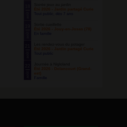
Soirée jeux au jardin
18
Été 2026 - Jardin partagé Curie
Tout public, dès 7 ans
août
Sortie cueillette
19
Été 2026 - Jouy-en-Josas (78)
En famille
août
Les rendez-vous du potager
21
Été 2026 - Jardin partagé Curie
Tout public
août
Journée à Nigloland
22
Été 2026 - Dolancourt (Grand-
est)
août
Famille