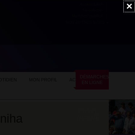
×
Accessibilité
Newsletter
Marchés publics
NOS AUTRES SITES
Amethyste Florale et Vaniha
026
!
DÉMARCHES
hémère
TIDIEN
MON PROFIL
ACTUALITÉS
EN LIGNE
ARTICLE
aniha
ARCHIVÉ