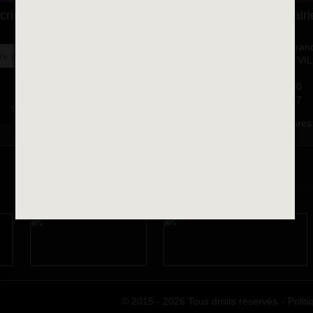
cription à la newsletter
Se rendre à la mairi
Place François-Mitterran
OK
BP 75 - 94142 ALFORTVI
Cedex
Tél. 01 58 73 29 00
Fax 01 43 78 94 37
Toutes les newsletters
Horaires d'ouvertures
© 2015 - 2026 Tous droits réservés
Politi