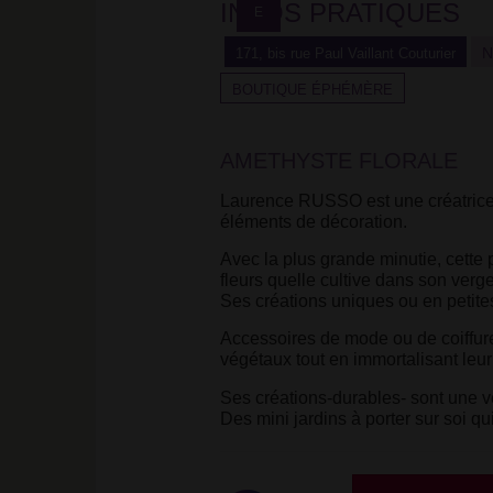
class="caractencadre-
éphémère</strong>'
INFOS PRATIQUES
E
spip
sur
spip">Boutique
Facebook
N
171, bis rue Paul Vaillant Couturier
éphémère</strong>'
sur
BOUTIQUE ÉPHÉMÈRE
Facebook
AMETHYSTE FLORALE
Laurence RUSSO est une créatrice p
éléments de décoration.
Avec la plus grande minutie, cette p
fleurs quelle cultive dans son verge
Ses créations uniques ou en petites
Accessoires de mode ou de coiffure
végétaux tout en immortalisant leu
Ses créations-durables- sont une v
Des mini jardins à porter sur soi qui 