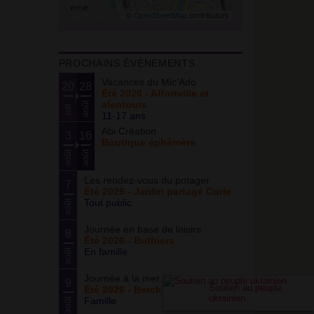
©
OpenStreetMap
contributors
PROCHAINS ÉVÈNEMENTS
Vacances du Mic’Ado
20
28
Été 2026 - Alfortville et
alentours
août
juil.
11-17 ans
Abi Création
3
16
Boutique éphémère
août
août
Les rendez-vous du potager
7
Été 2026 - Jardin partagé Curie
Tout public
août
Journée en base de loisirs
8
Été 2026 - Buthiers
En famille
août
Journée à la mer
9
Soutien au peuple
Été 2026 - Berck Plage
ukrainien
Famille
août