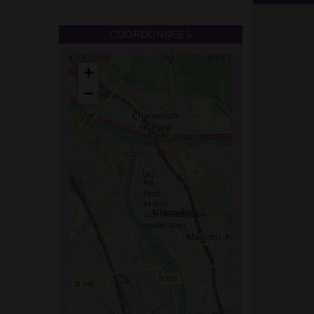
COORDONNÉES
+
−