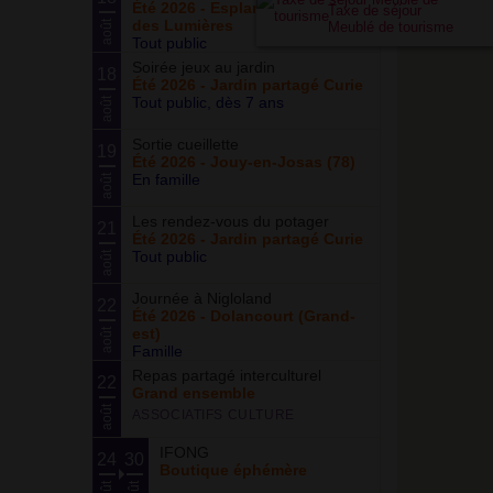
Été 2026 - Esplanade du Siècle
Taxe de séjour
des Lumières
août
Meublé de tourisme
Tout public
Soirée jeux au jardin
18
Été 2026 - Jardin partagé Curie
Tout public, dès 7 ans
août
Sortie cueillette
19
Été 2026 - Jouy-en-Josas (78)
En famille
août
Les rendez-vous du potager
21
Été 2026 - Jardin partagé Curie
Tout public
août
Journée à Nigloland
22
Été 2026 - Dolancourt (Grand-
est)
août
Famille
Repas partagé interculturel
22
Grand ensemble
août
ASSOCIATIFS CULTURE
IFONG
24
30
Boutique éphémère