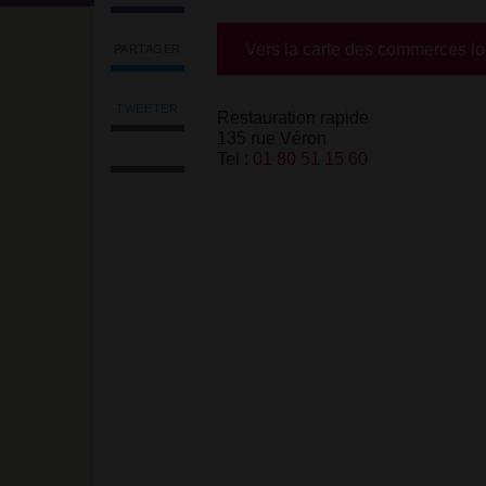
Vers la carte des commerces l
PARTAGER
Partager
l'article
'RS
TWEETER
Restauration rapide
Tweeter
Food
135 rue Véron
Imprimer
l'article
94'
Tel :
01 80 51 15 60
l'article
'RS
sur
Envoyer
Food
Facebook
l'article
94'
par
sur
email
Facebook