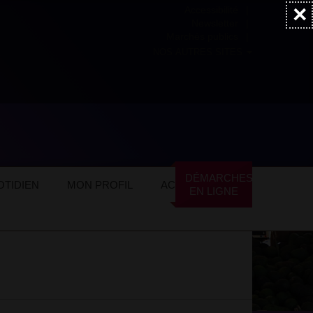
×
Accessibilité
Newsletter
Marchés publics
NOS AUTRES SITES
ommerces locaux
Restauration
DÉMARCHES
TIDIEN
MON PROFIL
ACTUALITÉS
EN LIGNE