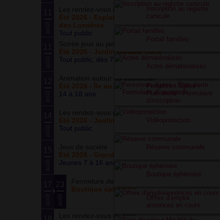
Inscription au registre
Les rendez-vous du parc
11
canicule
Été 2026 - Esplanade du Siècle
des Lumières
août
Tout public
Portail familles
Soirée jeux au jardin
11
Été 2026 - Jardin partagé Curie
Tout public, dès 7 ans
août
Actes dématérialisés
Animation autour du basketball
12
Personnes âgées -
Été 2026 - Île au cointre
Plan alerte - Formulaire
14 à 18 ans
août
d’inscription
Les rendez-vous du potager
14
Vidéoprotection
Été 2026 - Jardin partagé Curie
Tout public
août
Jeux de société
Réserve communale
15
Été 2026 - Grand ensemble
Jeunes 7 à 16 ans
août
Boutique éphémère
Fermeture de la boutique
17
23
Boutique éphémère
août
août
Offres d’emploi
annonces en cours
Les rendez-vous du parc
18