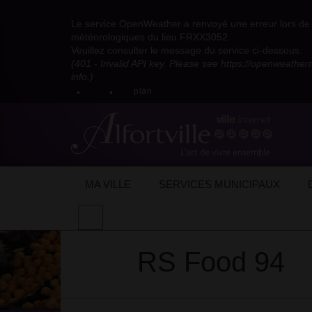
Visitez
Visitez
Visitez
Visitez
Visitez
Consultez
Visitez
la
le
le
la
la
les
Le service OpenWeather a renvoyé une erreur lors de l
la
page
compte
compte
chaîne
chaîne
flux
météorologiques du lieu FRXX3052.
page
Facebook
Pinterest
Instagram
youtube
Dailymotion
RSS
Veuillez consulter le message du service ci-dessous.
X
de
de
de
de
de
de
(401 - Invalid API key. Please see https://openweathe
:
la
la
la
la
la
la
info.)
compte
mairie
mairie
mairie
mairie
mairie
mairie
plan
anciennement
d'Alfortville
d'Alfortville
d'Alfortville
d'Alfortville
d'Alfortville
d'Alfortville
twitter
de
la
Mairie
d'Alfortville
Accueil
Mon quotidien
Vie économique
Restauration rapide
RS Food 94
RS F
MA VILLE
SERVICES MUNICIPAUX
Effectuer
une
recherche
RS Food 94
sur
le
site