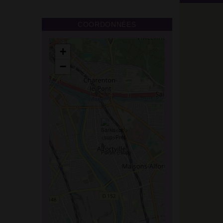
COORDONNÉES
+
−