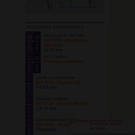
©
OpenStreetMap
contributors
PROCHAINS ÉVÈNEMENTS
Vacances du Mic’Ado
20
28
Été 2026 - Alfortville et
alentours
août
juil.
11-17 ans
Abi Création
3
16
Boutique éphémère
août
août
Sortie accrobranche
7
Été 2026 - Draveil (94)
6 à 13 ans
août
Activités ludiques
7
Été 2026 - Square Meynet
4 à 12 ans
août
Les rendez-vous du potager
7
Soutien au peuple
Été 2026 - Jardin partagé Curie
ukrainien
Tout public
août