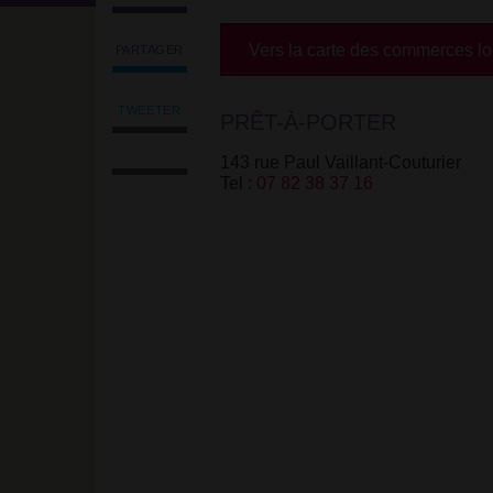
Vers la carte des commerces l
PARTAGER
Partager
l'article
'Sarkis'
TWEETER
PRÊT-À-PORTER
Tweeter
sur
Imprimer
l'article
Facebook
143 rue Paul Vaillant-Couturier
l'article
'Sarkis'
Tel :
07 82 38 37 16
Envoyer
sur
l'article
Facebook
par
email