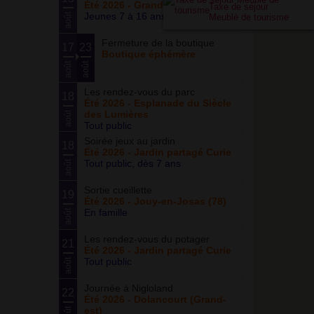
Été 2026 - Grand ensemble
Taxe de séjour
Jeunes 7 à 16 ans
août
Meublé de tourisme
Fermeture de la boutique
17
23
Boutique éphémère
août
août
Les rendez-vous du parc
18
Été 2026 - Esplanade du Siècle
des Lumières
août
Tout public
Soirée jeux au jardin
18
Été 2026 - Jardin partagé Curie
Tout public, dès 7 ans
août
Sortie cueillette
19
Été 2026 - Jouy-en-Josas (78)
En famille
août
Les rendez-vous du potager
21
Été 2026 - Jardin partagé Curie
Tout public
août
Journée à Nigloland
22
Été 2026 - Dolancourt (Grand-
est)