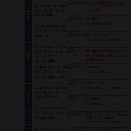
Inscription au registre
Journée en base de loisirs
8
canicule
Été 2026 - Buthiers
En famille
août
Portail familles
Journée à la mer
9
Été 2026 - Berck Plage
Famille
août
Actes dématérialisés
Les rendez-vous du parc
11
Personnes âgées -
Été 2026 - Esplanade du Siècle
Plan alerte - Formulaire
des Lumières
août
d’inscription
Tout public
Soirée jeux au jardin
11
Vidéoprotection
Été 2026 - Jardin partagé Curie
Tout public, dès 7 ans
août
Animation autour du basketball
Réserve communale
12
Été 2026 - Île au cointre
14 à 18 ans
août
Boutique éphémère
Les rendez-vous du potager
14
Été 2026 - Jardin partagé Curie
Tout public
août
Offres d’emploi
annonces en cours
Jeux de société
15