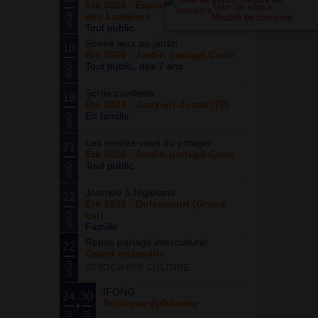
Été 2026 - Esplanade du Siècle
Taxe de séjour
des Lumières
août
Meublé de tourisme
Tout public
Soirée jeux au jardin
18
Été 2026 - Jardin partagé Curie
Tout public, dès 7 ans
août
Sortie cueillette
19
Été 2026 - Jouy-en-Josas (78)
En famille
août
Les rendez-vous du potager
21
Été 2026 - Jardin partagé Curie
Tout public
août
Journée à Nigloland
22
Été 2026 - Dolancourt (Grand-
est)
août
Famille
Repas partagé interculturel
22
Grand ensemble
août
ASSOCIATIFS CULTURE
IFONG
24
30
Boutique éphémère