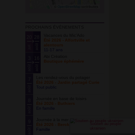
©
OpenStreetMap
contributors
PROCHAINS ÉVÈNEMENTS
Vacances du Mic’Ado
20
28
Été 2026 - Alfortville et
alentours
août
juil.
11-17 ans
Abi Création
3
16
Boutique éphémère
août
août
Les rendez-vous du potager
7
Été 2026 - Jardin partagé Curie
Tout public
août
Journée en base de loisirs
8
Été 2026 - Buthiers
En famille
août
Journée à la mer
9
Soutien au peuple
Été 2026 - Berck Plage
ukrainien
Famille
août