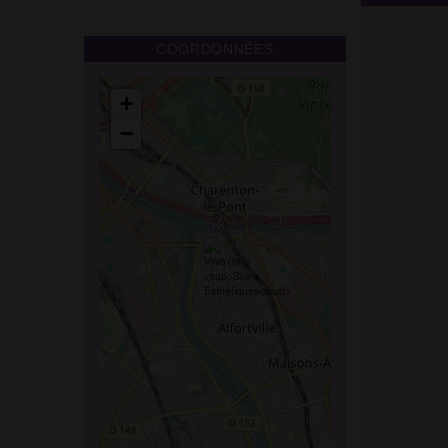
COORDONNÉES
+
−