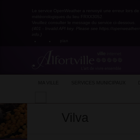
Visitez
Visitez
Visitez
Visitez
Visitez
Consultez
Visitez
la
le
le
la
la
les
Le service OpenWeather a renvoyé une erreur lors de l
la
page
compte
compte
chaîne
chaîne
flux
météorologiques du lieu FRXX3052.
page
Facebook
Pinterest
Instagram
youtube
Dailymotion
RSS
Veuillez consulter le message du service ci-dessous.
X
de
de
de
de
de
de
(401 - Invalid API key. Please see https://openweathe
:
la
la
la
la
la
la
info.)
compte
mairie
mairie
mairie
mairie
mairie
mairie
plan
anciennement
d'Alfortville
d'Alfortville
d'Alfortville
d'Alfortville
d'Alfortville
d'Alfortville
twitter
de
la
Mairie
d'Alfortville
Accueil
Mon quotidien
Vie économique
Vilva
Vilva
MA VILLE
SERVICES MUNICIPAUX
Effectuer
une
recherche
Vilva
sur
le
site