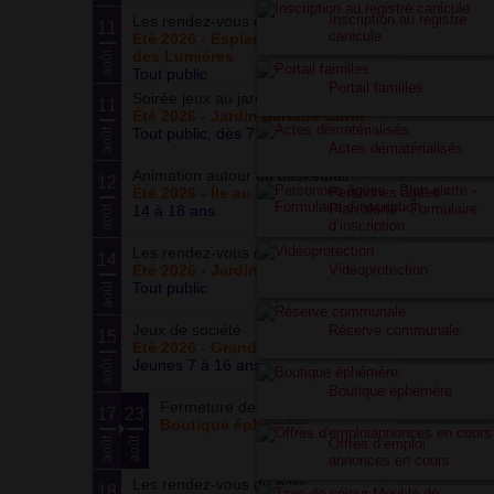
Inscription au registre
Les rendez-vous du parc
11
canicule
Été 2026 - Esplanade du Siècle
des Lumières
août
Tout public
Portail familles
Soirée jeux au jardin
11
Été 2026 - Jardin partagé Curie
Tout public, dès 7 ans
août
Actes dématérialisés
Animation autour du basketball
12
Personnes âgées -
Été 2026 - Île au cointre
Plan alerte - Formulaire
14 à 18 ans
août
d’inscription
Les rendez-vous du potager
14
Vidéoprotection
Été 2026 - Jardin partagé Curie
Tout public
août
Jeux de société
Réserve communale
15
Été 2026 - Grand ensemble
Jeunes 7 à 16 ans
août
Boutique éphémère
Fermeture de la boutique
17
23
Boutique éphémère
août
août
Offres d’emploi
annonces en cours
Les rendez-vous du parc
18