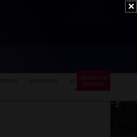
×
Accessibilité
Newsletter
Marchés publics
NOS AUTRES SITES
ommerces locaux
Services
Soins esthétiques
DÉMARCHES
TIDIEN
MON PROFIL
ACTUALITÉS
EN LIGNE