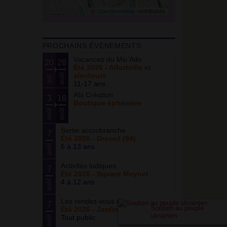
©
OpenStreetMap
contributors
PROCHAINS ÉVÈNEMENTS
Vacances du Mic’Ado
20
28
Été 2026 - Alfortville et
alentours
août
juil.
11-17 ans
Abi Création
3
16
Boutique éphémère
août
août
Sortie accrobranche
7
Été 2026 - Draveil (94)
6 à 13 ans
août
Activités ludiques
7
Été 2026 - Square Meynet
4 à 12 ans
août
Les rendez-vous du potager
7
Soutien au peuple
Été 2026 - Jardin partagé Curie
ukrainien
Tout public
août