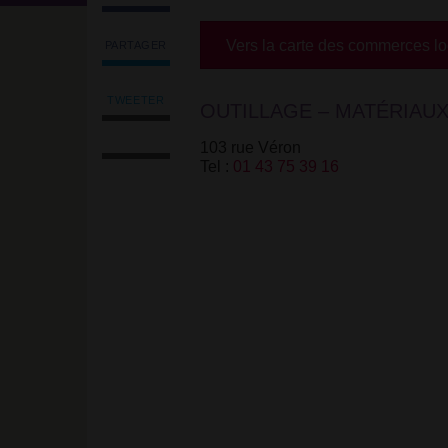
Vers la carte des commerces l
PARTAGER
Partager
l'article
'Zohar'
TWEETER
OUTILLAGE – MATÉRIAUX
Tweeter
sur
Imprimer
l'article
Facebook
103 rue Véron
l'article
'Zohar'
Tel :
01 43 75 39 16
Envoyer
sur
l'article
Facebook
par
email