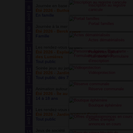
Inscription au registre
Journée en base de loisirs
8
canicule
Été 2026 - Buthiers
En famille
août
Portail familles
Journée à la mer
9
Été 2026 - Berck Plage
Famille
août
Actes dématérialisés
Les rendez-vous du parc
11
Personnes âgées -
Été 2026 - Esplanade du Siècle
Plan alerte - Formulaire
des Lumières
août
d’inscription
Tout public
Soirée jeux au jardin
11
Vidéoprotection
Été 2026 - Jardin partagé Curie
Tout public, dès 7 ans
août
Animation autour du basketball
Réserve communale
12
Été 2026 - Île au cointre
14 à 18 ans
août
Boutique éphémère
Les rendez-vous du potager
14
Été 2026 - Jardin partagé Curie
Tout public
août
Offres d’emploi
annonces en cours
Jeux de société
15