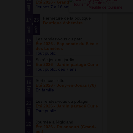
Été 2026 - Grand ensemble
Taxe de séjour
Jeunes 7 à 16 ans
août
Meublé de tourisme
Fermeture de la boutique
17
23
Boutique éphémère
août
août
Les rendez-vous du parc
18
Été 2026 - Esplanade du Siècle
des Lumières
août
Tout public
Soirée jeux au jardin
18
Été 2026 - Jardin partagé Curie
Tout public, dès 7 ans
août
Sortie cueillette
19
Été 2026 - Jouy-en-Josas (78)
En famille
août
Les rendez-vous du potager
21
Été 2026 - Jardin partagé Curie
Tout public
août
Journée à Nigloland
22
Été 2026 - Dolancourt (Grand-
est)