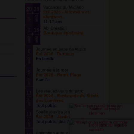
Vacances du Mic’Ado
20
28
Été 2026 - Alfortville et
alentours
août
juil.
11-17 ans
Abi Création
3
16
Boutique éphémère
août
août
Journée en base de loisirs
8
Été 2026 - Buthiers
En famille
août
Journée à la mer
9
Été 2026 - Berck Plage
Famille
août
Les rendez-vous du parc
11
Été 2026 - Esplanade du Siècle
des Lumières
août
Tout public
Soutien au peuple
Soirée jeux au jardin
ukrainien
11
Été 2026 - Jardin partagé Curie
Tout public, dès 7 ans
août
Inscription au registre
canicule
Animation autour du basketball