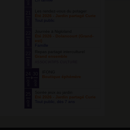
En famille
août
Les rendez-vous du potager
21
Été 2026 - Jardin partagé Curie
Tout public
août
Journée à Nigloland
22
Été 2026 - Dolancourt (Grand-
est)
août
Famille
Repas partagé interculturel
22
Grand ensemble
août
ASSOCIATIFS CULTURE
IFONG
24
30
Boutique éphémère
août
août
Soirée jeux au jardin
25
Été 2026 - Jardin partagé Curie
Tout public, dès 7 ans
août