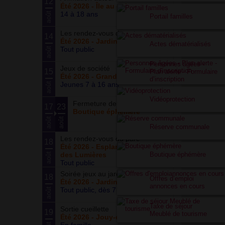
12
Été 2026 - Île au cointre
14 à 18 ans
août
Portail familles
Les rendez-vous du potager
14
Été 2026 - Jardin partagé Curie
Actes dématérialisés
Tout public
août
Personnes âgées -
Jeux de société
15
Plan alerte - Formulaire
Été 2026 - Grand ensemble
d’inscription
Jeunes 7 à 16 ans
août
Vidéoprotection
Fermeture de la boutique
17
23
Boutique éphémère
août
août
Réserve communale
Les rendez-vous du parc
18
Été 2026 - Esplanade du Siècle
des Lumières
Boutique éphémère
août
Tout public
Soirée jeux au jardin
18
Offres d’emploi
Été 2026 - Jardin partagé Curie
annonces en cours
Tout public, dès 7 ans
août
Taxe de séjour
Sortie cueillette
19
Meublé de tourisme
Été 2026 - Jouy-en-Josas (78)