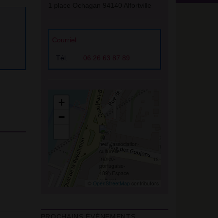
1 place Ochagan 94140 Alfortville
Courriel
Tél.
06 26 63 87 89
+
−
©
OpenStreetMap
contributors
PROCHAINS ÉVÈNEMENTS