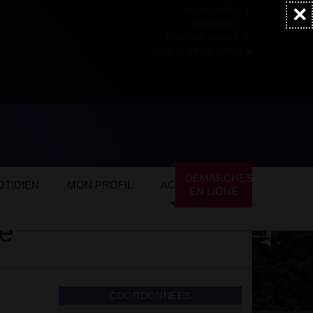
×
Accessibilité
Newsletter
Marchés publics
NOS AUTRES SITES
on Culturelle Franco Portugaise
DÉMARCHES
TIDIEN
MON PROFIL
ACTUALITÉS
EN LIGNE
se
COORDONNÉES