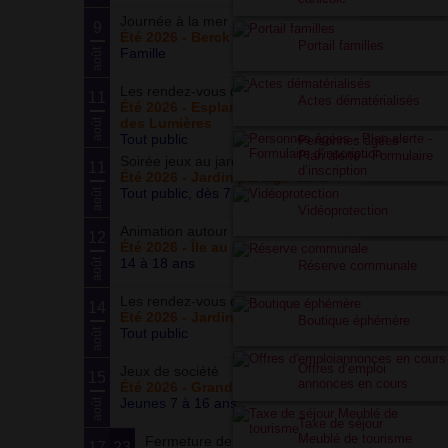
Journée à la mer
9
Été 2026 - Berck Plage
Portail familles
Famille
août
Les rendez-vous du parc
11
Actes dématérialisés
Été 2026 - Esplanade du Siècle
des Lumières
août
Tout public
Personnes âgées -
Plan alerte - Formulaire
Soirée jeux au jardin
11
d’inscription
Été 2026 - Jardin partagé Curie
Tout public, dès 7 ans
août
Vidéoprotection
Animation autour du basketball
12
Été 2026 - Île au cointre
14 à 18 ans
août
Réserve communale
Les rendez-vous du potager
14
Été 2026 - Jardin partagé Curie
Boutique éphémère
Tout public
août
Offres d’emploi
Jeux de société
15
annonces en cours
Été 2026 - Grand ensemble
Jeunes 7 à 16 ans
août
Taxe de séjour
Meublé de tourisme
Fermeture de la boutique
17
23