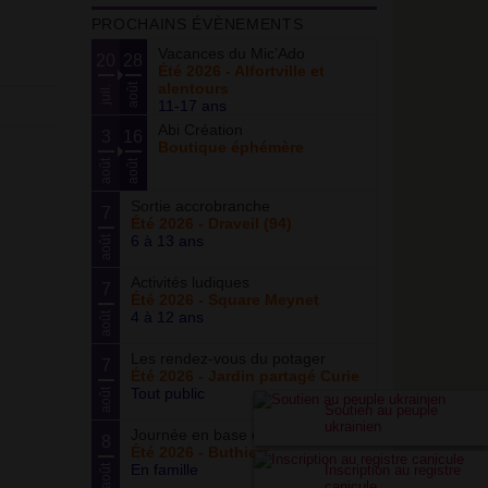
PROCHAINS ÉVÈNEMENTS
Vacances du Mic’Ado
20
28
Été 2026 - Alfortville et
alentours
août
juil.
11-17 ans
Abi Création
3
16
Boutique éphémère
août
août
Sortie accrobranche
7
Été 2026 - Draveil (94)
6 à 13 ans
août
Activités ludiques
7
Été 2026 - Square Meynet
4 à 12 ans
août
Les rendez-vous du potager
7
Été 2026 - Jardin partagé Curie
Tout public
août
Soutien au peuple
ukrainien
Journée en base de loisirs
8
Été 2026 - Buthiers
En famille
Inscription au registre
août
canicule