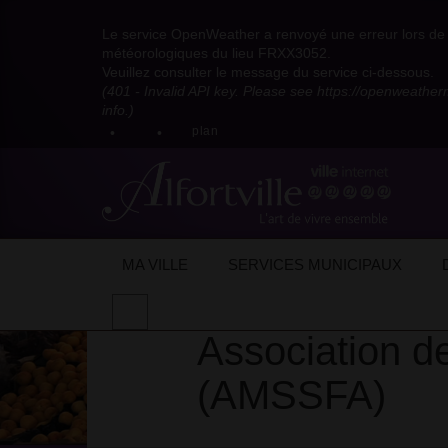
Visitez
Visitez
Visitez
Visitez
Visitez
Consultez
Visitez
la
le
le
la
la
les
Le service OpenWeather a renvoyé une erreur lors de l
la
page
compte
compte
chaîne
chaîne
flux
météorologiques du lieu FRXX3052.
page
Facebook
Pinterest
Instagram
youtube
Dailymotion
RSS
Veuillez consulter le message du service ci-dessous.
X
de
de
de
de
de
de
(401 - Invalid API key. Please see https://openweathe
:
la
la
la
la
la
la
info.)
compte
mairie
mairie
mairie
mairie
mairie
mairie
plan
anciennement
d'Alfortville
d'Alfortville
d'Alfortville
d'Alfortville
d'Alfortville
d'Alfortville
twitter
de
la
Mairie
d'Alfortville
Accueil
Mon quotidien
Vie associative/
Association des Mères solidaires sans fronti
MA VILLE
SERVICES MUNICIPAUX
Effectuer
une
Association de
recherche
sur
(AMSSFA)
le
site