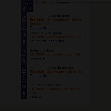
Boutique éphémère
août
août
Les rendez-vous du parc
18
Été 2026 - Esplanade du Siècle
des Lumières
août
Tout public
Soirée jeux au jardin
18
Été 2026 - Jardin partagé Curie
Tout public, dès 7 ans
août
Sortie cueillette
19
Été 2026 - Jouy-en-Josas (78)
En famille
août
Les rendez-vous du potager
21
Été 2026 - Jardin partagé Curie
Tout public
août
Journée à Nigloland
22
Été 2026 - Dolancourt (Grand-
est)
août
Famille