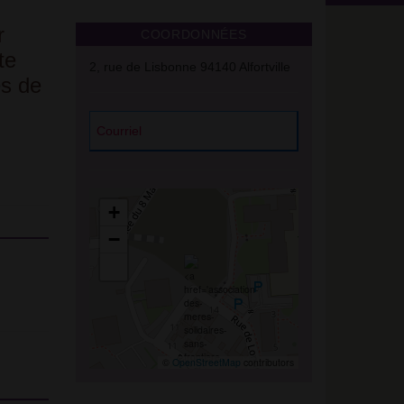
r
COORDONNÉES
te
2, rue de Lisbonne 94140 Alfortville
es de
Courriel
+
−
©
OpenStreetMap
contributors