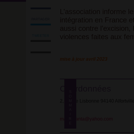
L’association informe le
intégration en France et
PARTAGER
Partager
aussi contre l’excision,
l'article
violences faites aux f
'Association
TWEETER
Tweeter
des
Imprimer
l'article
Mères
l'article
'Association
solidaires
Envoyer
des
sans
mise à jour avril 2023
l'article
Mères
frontière
par
solidaires
d’Alfortville
email
sans
(AMSSFA)'
frontière
sur
d’Alfortville
Coordonnées
Facebook
(AMSSFA)'
Coordonnées
S
O
sur
2, rue de Lisbonne 94140 Alfortvill
M
Présidente
Facebook
M
/ Contact
A
I
mama.fanta@yahoo.com
R
E