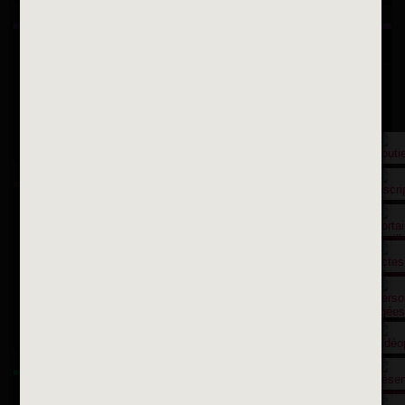
Inscription à la newsletter
OK
Toutes les newsletters
Se rendre à la mairie
Place François-Mitterrand
BP 75 - 94142 ALFORTVILLE Cedex
Tél. 01 58 73 29 00
Fax 01 43 78 94 37
Horaires d'ouvertures
La ville recrute