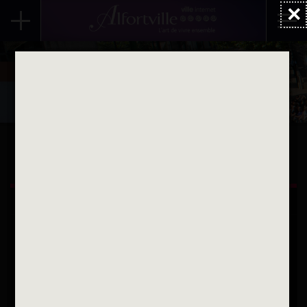
×
Accueil
Contes, histoires, pop-up
ALFORTVILLE ET VOUS
Une question
Contactez nous par courriel
Suivez-nous sur X
Suivez-nous sur Facebook
Suivez-nous sur Instagram