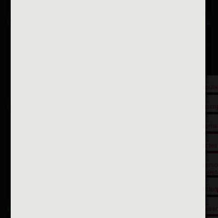
Inscription à la newsletter
OK
Toutes les newsletters
Se rendre à la mairie
Place François-Mitterrand
BP 75 - 94142 ALFORTVILLE Cedex
Tél. 01 58 73 29 00
Fax 01 43 78 94 37
Horaires d'ouvertures