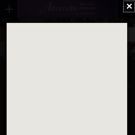
×
Accueil
Actualités
Evénements
Été 2026
Île au Cointre - Été 2026
ALFORTVILLE ET VOUS
Une question
Contactez nous par courriel
Suivez-nous sur X
Suivez-nous sur Facebook
Suivez-nous sur Instagram