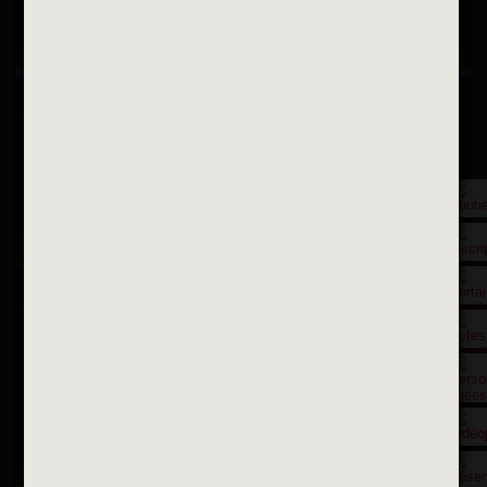
Suivez-nous sur Instagram
Inscription à la newsletter
OK
Toutes les newsletters
Se rendre à la mairie
Place François-Mitterrand
BP 75 - 94142 ALFORTVILLE Cedex
Tél. 01 58 73 29 00
Fax 01 43 78 94 37
Horaires d'ouvertures