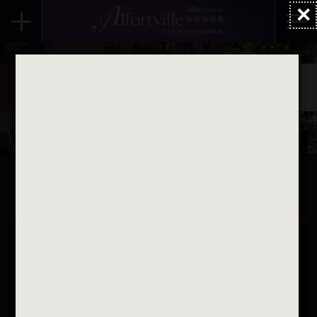
×
Accueil
Actualités
Evénements
Été 2026
Les associations de l’été 2026
La compagnie des parents - Été 2026
ALFORTVILLE ET VOUS
Une question
Contactez nous par courriel
Suivez-nous sur X
Suivez-nous sur Facebook