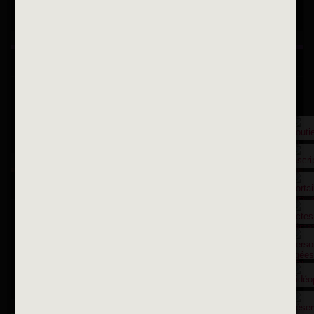
Suivez-nous sur Instagram
Inscription à la newsletter
OK
Toutes les newsletters
Se rendre à la mairie
Place François-Mitterrand
BP 75 - 94142 ALFORTVILLE Cedex
Tél. 01 58 73 29 00
Fax 01 43 78 94 37
Horaires d'ouvertures