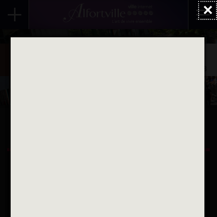
×
Accueil
Actualités
Evénements
Été 2026
L’été culturel 2026
Direction des affaires culturelles - Été 2026
Le 148
ALFORTVILLE ET VOUS
Une question
Contactez nous par courriel
Suivez-nous sur X
Suivez-nous sur Facebook