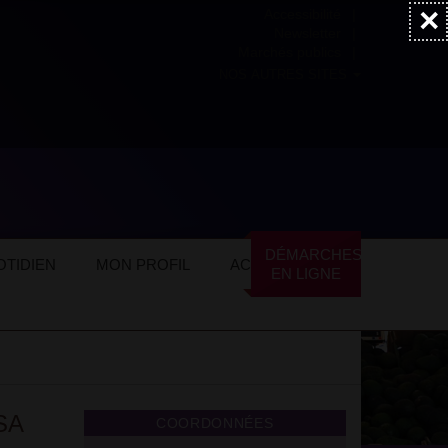
×
Accessibilité
Newsletter
Marchés publics
NOS AUTRES SITES
DÉMARCHES
TIDIEN
MON PROFIL
ACTUALITÉS
EN LIGNE
TSA
COORDONNÉES