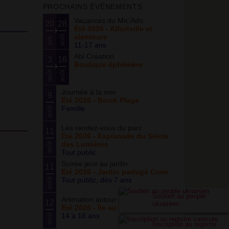
PROCHAINS ÉVÈNEMENTS
Vacances du Mic’Ado
20
28
Été 2026 - Alfortville et
alentours
août
juil.
11-17 ans
Abi Création
3
16
Boutique éphémère
août
août
Journée à la mer
9
Été 2026 - Berck Plage
Famille
août
Les rendez-vous du parc
11
Été 2026 - Esplanade du Siècle
des Lumières
août
Tout public
Soirée jeux au jardin
11
Été 2026 - Jardin partagé Curie
Tout public, dès 7 ans
août
Soutien au peuple
Animation autour du basketball
12
ukrainien
Été 2026 - Île au cointre
14 à 18 ans
août
Inscription au registre