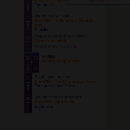
Été 2026 - Jardin partagé Curie
Tout public
août
Journée à Nigloland
22
Été 2026 - Dolancourt (Grand-
est)
août
Famille
Repas partagé interculturel
22
Grand ensemble
août
ASSOCIATIFS CULTURE
IFONG
24
30
Boutique éphémère
août
août
Soirée jeux au jardin
25
Été 2026 - Jardin partagé Curie
Tout public, dès 7 ans
août
Jeu de piste de street-art
26
Été 2026 - Alfortville
En famille
août