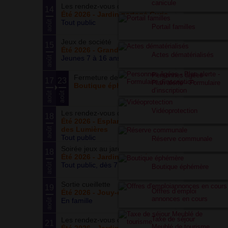
canicule
Les rendez-vous du potager
14
Été 2026 - Jardin partagé Curie
Tout public
août
Portail familles
Jeux de société
15
Été 2026 - Grand ensemble
Actes dématérialisés
Jeunes 7 à 16 ans
août
Personnes âgées -
Fermeture de la boutique
17
23
Plan alerte - Formulaire
Boutique éphémère
d’inscription
août
août
Vidéoprotection
Les rendez-vous du parc
18
Été 2026 - Esplanade du Siècle
des Lumières
août
Tout public
Réserve communale
Soirée jeux au jardin
18
Été 2026 - Jardin partagé Curie
Tout public, dès 7 ans
août
Boutique éphémère
Sortie cueillette
19
Offres d’emploi
Été 2026 - Jouy-en-Josas (78)
annonces en cours
En famille
août
Taxe de séjour
Les rendez-vous du potager
21
Meublé de tourisme