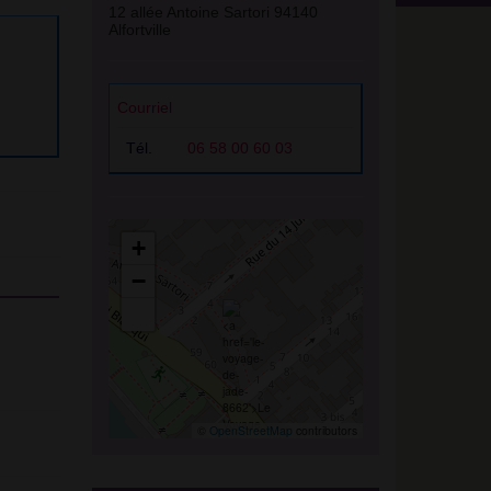
12 allée Antoine Sartori 94140
Alfortville
Courriel
Tél.
06 58 00 60 03
+
−
©
OpenStreetMap
contributors