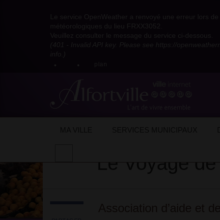
Visitez
Visitez
Visitez
Visitez
Visitez
Consultez
Visitez
la
le
le
la
la
les
Le service OpenWeather a renvoyé une erreur lors de l
la
page
compte
compte
chaîne
chaîne
flux
météorologiques du lieu FRXX3052.
page
Facebook
Pinterest
Instagram
youtube
Dailymotion
RSS
Veuillez consulter le message du service ci-dessous.
X
de
de
de
de
de
de
(401 - Invalid API key. Please see https://openweathe
:
la
la
la
la
la
la
info.)
compte
mairie
mairie
mairie
mairie
mairie
mairie
plan
anciennement
d'Alfortville
d'Alfortville
d'Alfortville
d'Alfortville
d'Alfortville
d'Alfortville
twitter
de
la
Mairie
d'Alfortville
Accueil
Mon quotidien
Vie associative/
MA VILLE
SERVICES MUNICIPAUX
Effectuer
Le Voyage de
une
recherche
sur
le
site
Association d’aide et d