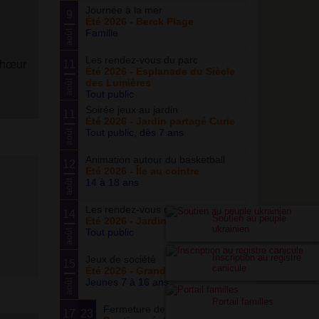
Journée à la mer
9
Été 2026 - Berck Plage
Famille
août
Les rendez-vous du parc
chœur
11
Été 2026 - Esplanade du Siècle
des Lumières
août
Tout public
Soirée jeux au jardin
11
Été 2026 - Jardin partagé Curie
Tout public, dès 7 ans
août
Animation autour du basketball
12
Été 2026 - Île au cointre
14 à 18 ans
août
Les rendez-vous du potager
14
Soutien au peuple
Été 2026 - Jardin partagé Curie
ukrainien
Tout public
août
Inscription au registre
Jeux de société
15
canicule
Été 2026 - Grand ensemble
Jeunes 7 à 16 ans
août
Portail familles
Fermeture de la boutique
17
23