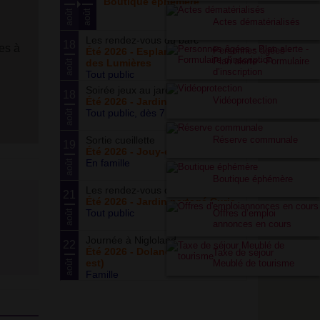
Boutique éphémère
août
août
Actes dématérialisés
Les rendez-vous du parc
18
es à
Personnes âgées -
Été 2026 - Esplanade du Siècle
Plan alerte - Formulaire
des Lumières
août
d’inscription
Tout public
Soirée jeux au jardin
18
Vidéoprotection
Été 2026 - Jardin partagé Curie
Tout public, dès 7 ans
août
Réserve communale
Sortie cueillette
19
Été 2026 - Jouy-en-Josas (78)
En famille
août
Boutique éphémère
Les rendez-vous du potager
21
Été 2026 - Jardin partagé Curie
Tout public
Offres d’emploi
août
annonces en cours
Journée à Nigloland
22
Été 2026 - Dolancourt (Grand-
Taxe de séjour
est)
Meublé de tourisme
août
Famille