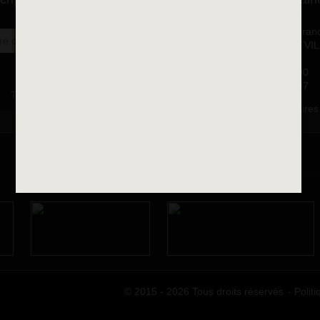
Place François-Mitterran
OK
BP 75 - 94142 ALFORTVI
Cedex
Tél. 01 58 73 29 00
Fax 01 43 78 94 37
Toutes les newsletters
Horaires d'ouvertures
© 2015 - 2026 Tous droits réservés
Politi