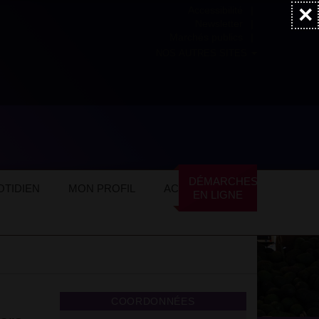
×
Accessibilité
Newsletter
Marchés publics
NOS AUTRES SITES
DÉMARCHES
TIDIEN
MON PROFIL
ACTUALITÉS
EN LIGNE
COORDONNÉES