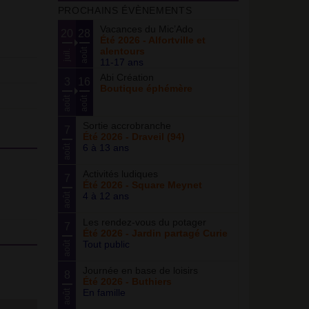
PROCHAINS ÉVÈNEMENTS
Vacances du Mic’Ado
20
28
Été 2026 - Alfortville et
alentours
août
juil.
11-17 ans
Abi Création
3
16
Boutique éphémère
août
août
Sortie accrobranche
7
Été 2026 - Draveil (94)
6 à 13 ans
août
Activités ludiques
7
Été 2026 - Square Meynet
4 à 12 ans
août
Les rendez-vous du potager
7
Été 2026 - Jardin partagé Curie
Tout public
août
Journée en base de loisirs
8
Été 2026 - Buthiers
En famille
août