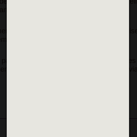
 de comédies musicales, ainsi que des ateli
rtistiques.
ent axés autour du chant, visent à favorise
lement, les échanges et le partage.
 participants d’acquérir des connaissances
er et de progresser dans un cadre convivia