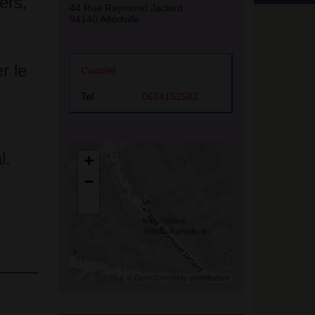
ers,
44 Rue Raymond Jaclard
94140 Alfortville
r le
Courriel
Tel
0624152582
l.
+
−
©
OpenStreetMap
contributors