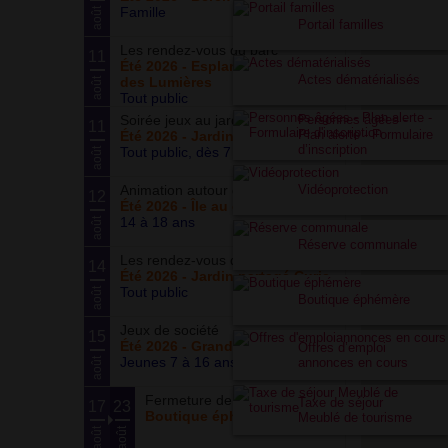
Famille
août
Portail familles
Les rendez-vous du parc
11
Été 2026 - Esplanade du Siècle
Actes dématérialisés
des Lumières
août
Tout public
Soirée jeux au jardin
Personnes âgées -
11
Plan alerte - Formulaire
Été 2026 - Jardin partagé Curie
d’inscription
Tout public, dès 7 ans
août
Animation autour du basketball
Vidéoprotection
12
Été 2026 - Île au cointre
14 à 18 ans
août
Réserve communale
Les rendez-vous du potager
14
Été 2026 - Jardin partagé Curie
Tout public
août
Boutique éphémère
Jeux de société
15
Été 2026 - Grand ensemble
Offres d’emploi
Jeunes 7 à 16 ans
annonces en cours
août
Fermeture de la boutique
Taxe de séjour
17
23
Boutique éphémère
Meublé de tourisme
août
août