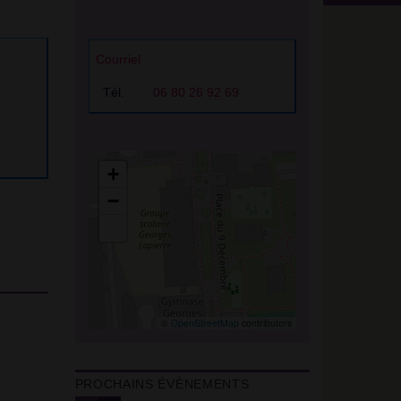
Courriel
Tél.
06 80 26 92 69
+
−
©
OpenStreetMap
contributors
PROCHAINS ÉVÈNEMENTS