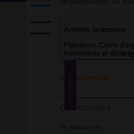
sa gastronomie, sa mus
PARTAGER
Partager
l'article
'Vamos
TWEETER
Tweeter
España'
Imprimer
l'article
Activités proposées
sur
l'article
'Vamos
Facebook
Envoyer
España'
Flamenco, Cours d’esp
l'article
sur
par
Facebook
Rencontres et échang
email
Coordonnées
S
mise à jour avril 2023
O
M
Président
M
/ Contact
A
I
Sur
R
le
E
Coordonnées
net
Tél. 06 80 26 92 69