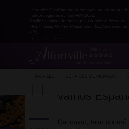
Visitez
Visitez
Visitez
Visitez
Visitez
Consultez
Visitez
la
le
le
la
la
les
Le service OpenWeather a renvoyé une erreur lors de l
la
page
compte
compte
chaîne
chaîne
flux
météorologiques du lieu FRXX3052.
page
Facebook
Pinterest
Instagram
youtube
Dailymotion
RSS
Veuillez consulter le message du service ci-dessous.
X
de
de
de
de
de
de
(401 - Invalid API key. Please see https://openweathe
:
la
la
la
la
la
la
info.)
compte
mairie
mairie
mairie
mairie
mairie
mairie
plan
anciennement
d'Alfortville
d'Alfortville
d'Alfortville
d'Alfortville
d'Alfortville
d'Alfortville
twitter
de
la
Mairie
d'Alfortville
Accueil
Mon quotidien
Vie associative/
MA VILLE
SERVICES MUNICIPAUX
Effectuer
Vamos Españ
une
recherche
sur
le
site
Découvrir, faire connaît