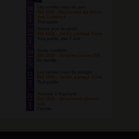
Les rendez-vous du parc
18
Été 2026 - Esplanade du Siècle
des Lumières
août
Tout public
Soirée jeux au jardin
18
Été 2026 - Jardin partagé Curie
Tout public, dès 7 ans
août
Sortie cueillette
19
Été 2026 - Jouy-en-Josas (78)
En famille
août
Les rendez-vous du potager
21
Été 2026 - Jardin partagé Curie
Tout public
août
Journée à Nigloland
22
Été 2026 - Dolancourt (Grand-
est)
août
Famille