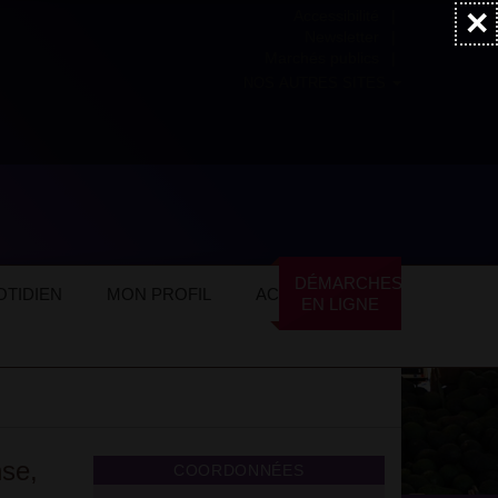
×
Accessibilité
Newsletter
Marchés publics
NOS AUTRES SITES
spaña
DÉMARCHES
TIDIEN
MON PROFIL
ACTUALITÉS
EN LIGNE
nse,
COORDONNÉES