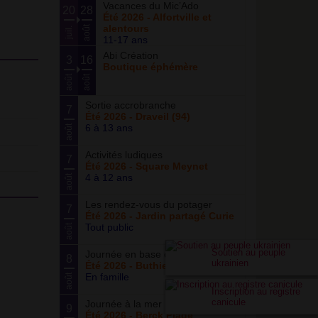
Vacances du Mic’Ado
20
28
Été 2026 - Alfortville et
alentours
août
juil.
11-17 ans
Abi Création
3
16
Boutique éphémère
août
août
Sortie accrobranche
7
Été 2026 - Draveil (94)
6 à 13 ans
août
Activités ludiques
7
Été 2026 - Square Meynet
4 à 12 ans
août
Les rendez-vous du potager
7
Été 2026 - Jardin partagé Curie
Tout public
août
Soutien au peuple
Journée en base de loisirs
8
ukrainien
Été 2026 - Buthiers
En famille
août
Inscription au registre
canicule
Journée à la mer
9
Été 2026 - Berck Plage