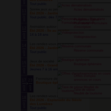
août
Tout public
Soirée jeux au jardin
Actes dématérialisés
11
Été 2026 - Jardin partagé Curie
Tout public, dès 7 ans
août
Personnes âgées -
Plan alerte - Formulaire
Animation autour du basketball
d’inscription
12
Été 2026 - Île au cointre
14 à 18 ans
août
Vidéoprotection
Les rendez-vous du potager
14
Été 2026 - Jardin partagé Curie
Réserve communale
Tout public
août
Jeux de société
15
Boutique éphémère
Été 2026 - Grand ensemble
Jeunes 7 à 16 ans
août
Offres d’emploi
Fermeture de la boutique
annonces en cours
17
23
Boutique éphémère
août
août
Taxe de séjour
Meublé de tourisme
Les rendez-vous du parc
18
Été 2026 - Esplanade du Siècle
des Lumières
août
Tout public