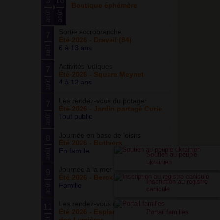
3
16
Boutique éphémère
août
août
Sortie accrobranche
7
Été 2026 - Draveil (94)
6 à 13 ans
août
Activités ludiques
7
Été 2026 - Square Meynet
4 à 12 ans
août
Les rendez-vous du potager
7
Été 2026 - Jardin partagé Curie
Tout public
août
Journée en base de loisirs
8
Été 2026 - Buthiers
En famille
août
Soutien au peuple
ukrainien
Journée à la mer
9
Été 2026 - Berck Plage
Inscription au registre
Famille
août
canicule
Les rendez-vous du parc
11
Été 2026 - Esplanade du Siècle
Portail familles
des Lumières