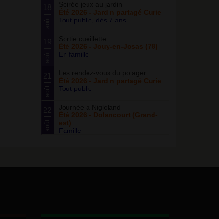
Soirée jeux au jardin
18
Été 2026 - Jardin partagé Curie
Tout public, dès 7 ans
août
Sortie cueillette
19
Été 2026 - Jouy-en-Josas (78)
En famille
août
Les rendez-vous du potager
21
Été 2026 - Jardin partagé Curie
Tout public
août
Journée à Nigloland
22
Été 2026 - Dolancourt (Grand-
est)
août
Famille