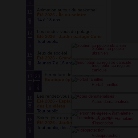
Animation autour du basketball
12
Été 2026 - Île au cointre
14 à 18 ans
août
Les rendez-vous du potager
14
Été 2026 - Jardin partagé Curie
Tout public
août
Soutien au peuple
Jeux de société
ukrainien
15
Été 2026 - Grand ensemble
Jeunes 7 à 16 ans
août
Inscription au registre
canicule
Fermeture de la boutique
17
23
Boutique éphémère
Portail familles
août
août
Les rendez-vous du parc
18
Été 2026 - Esplanade du Siècle
Actes dématérialisés
des Lumières
août
Tout public
Personnes âgées -
Soirée jeux au jardin
Plan alerte - Formulaire
18
Été 2026 - Jardin partagé Curie
d’inscription
Tout public, dès 7 ans
août
Vidéoprotection