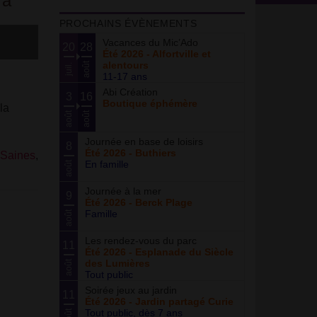
 à
PROCHAINS ÉVÈNEMENTS
Vacances du Mic’Ado
20
28
Été 2026 - Alfortville et
alentours
août
juil.
11-17 ans
Abi Création
3
16
Boutique éphémère
la
août
août
Journée en base de loisirs
8
Été 2026 - Buthiers
 Saines
,
En famille
août
Journée à la mer
9
Été 2026 - Berck Plage
Famille
août
Les rendez-vous du parc
11
Été 2026 - Esplanade du Siècle
des Lumières
août
Tout public
Soirée jeux au jardin
11
Été 2026 - Jardin partagé Curie
Tout public, dès 7 ans
août