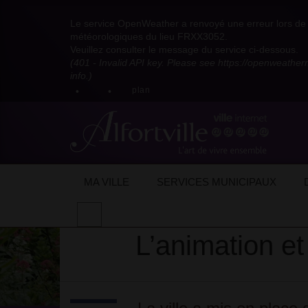
Visitez
Visitez
Visitez
Visitez
Visitez
Consultez
Visitez
la
le
le
la
la
les
Le service OpenWeather a renvoyé une erreur lors de l
la
page
compte
compte
chaîne
chaîne
flux
météorologiques du lieu FRXX3052.
page
Facebook
Pinterest
Instagram
youtube
Dailymotion
RSS
Veuillez consulter le message du service ci-dessous.
X
de
de
de
de
de
de
(401 - Invalid API key. Please see https://openweathe
:
la
la
la
la
la
la
info.)
compte
mairie
mairie
mairie
mairie
mairie
mairie
plan
anciennement
d'Alfortville
d'Alfortville
d'Alfortville
d'Alfortville
d'Alfortville
d'Alfortville
twitter
de
la
Mairie
d'Alfortville
Accueil
Ma qualité de vie
Environnemen
MA VILLE
SERVICES MUNICIPAUX
Effectuer
une
L’animation et
recherche
sur
le
site