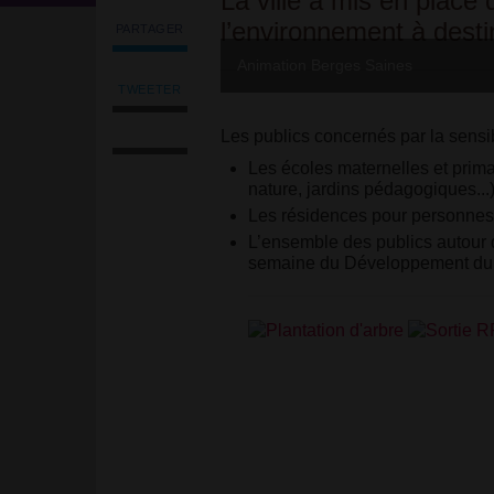
La ville a mis en place 
l’environnement à destin
PARTAGER
Partager
Animation Berges Saines
l'article
'L’animation
TWEETER
Tweeter
et
Imprimer
l'article
la
Les publics concernés par la sensib
l'article
'L’animation
sensibilisation
Envoyer
Les écoles maternelles et prima
et
à
l'article
nature, jardins pédagogiques...
la
l’environnement'
par
sensibilisation
Les résidences pour personne
sur
email
à
Facebook
L’ensemble des publics autour d
l’environnement'
semaine du Développement dur
sur
Facebook