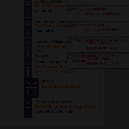
Sortie cueillette
19
Été 2026 - Jouy-en-Josas (78)
En famille
août
Réserve communale
Les rendez-vous du potager
21
Été 2026 - Jardin partagé Curie
Boutique éphémère
Tout public
août
Journée à Nigloland
22
Offres d’emploi
Été 2026 - Dolancourt (Grand-
annonces en cours
est)
août
Famille
Taxe de séjour
Repas partagé interculturel
22
Meublé de tourisme
Grand ensemble
août
ASSOCIATIFS CULTURE
IFONG
24
30
Boutique éphémère
août
août
Soirée jeux au jardin
25
Été 2026 - Jardin partagé Curie
Tout public, dès 7 ans
août