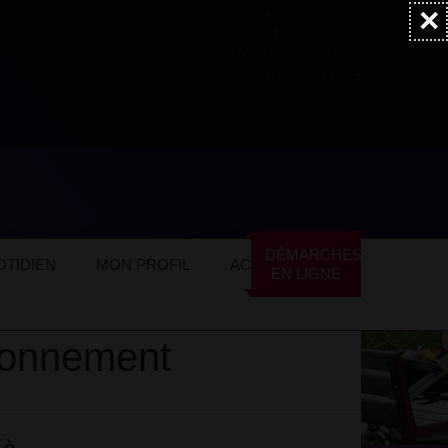
×
Accessibilité
Newsletter
Marchés publics
NOS AUTRES SITES
ation et la sensibilisation à l’environnement
DÉMARCHES
TIDIEN
MON PROFIL
ACTUALITÉS
EN LIGNE
vironnement