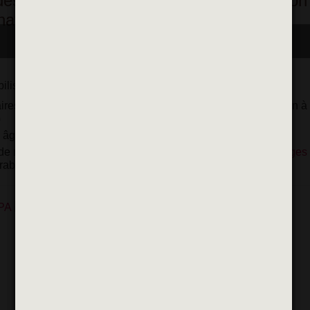
des animations relatives à la sensibilisation
ation de différents publics.
ilisation à l’environnement :
ires en menant des actions pédagogiques diverses (initiation à 
)
s âgées
e manifestation telle que le
Festival de l’Oh
,
Opération Berges
able...