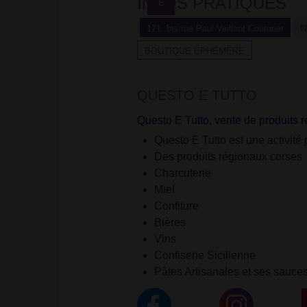
INFOS PRATIQUES
E
éphémère</strong>'
sur
N
171, bis rue Paul Vaillant Couturier
Facebook
BOUTIQUE ÉPHÉMÈRE
QUESTO E TUTTO
Questo E Tutto, vente de produits 
Questo E Tutto est une activité 
Des produits régionaux corses
Charcuterie
Miel
Confiture
Bières
Vins
Confiserie Sicilienne
Pâtes Artisanales et ses sauces