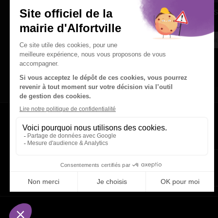
Une question
Ins
Contactez nous par courriel
Suivez-nous sur X
Suivez-nous sur Facebook
Suivez-nous sur Instagram
Visitez
Visitez
Visitez
Visitez
Visitez
Consultez
Visitez
la
le
le
la
la
les