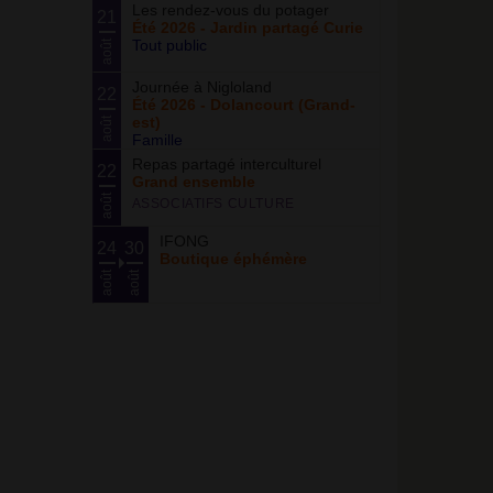
Les rendez-vous du potager
21
Été 2026 - Jardin partagé Curie
Tout public
août
Journée à Nigloland
22
Été 2026 - Dolancourt (Grand-
est)
août
Famille
Repas partagé interculturel
22
Grand ensemble
août
ASSOCIATIFS CULTURE
IFONG
24
30
Boutique éphémère
août
août