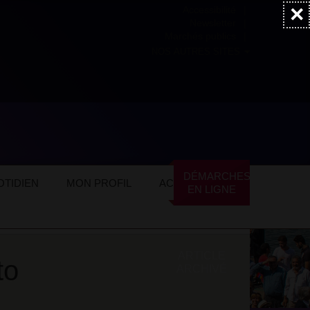
×
Accessibilité
Newsletter
Marchés publics
NOS AUTRES SITES
 en Balade et Questo E Tutto
DÉMARCHES
hémère
TIDIEN
MON PROFIL
ACTUALITÉS
EN LIGNE
ARTICLE
to
ARCHIVÉ