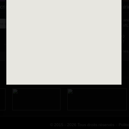
cription à la newsletter
Se rendre à la mairi
Place François-Mitterran
OK
BP 75 - 94142 ALFORTVI
Cedex
Tél. 01 58 73 29 00
Fax 01 43 78 94 37
Toutes les newsletters
Horaires d'ouvertures
© 2015 - 2026 Tous droits réservés
Politi