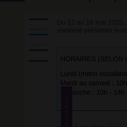
Du 12 au 18 mai 2025, 
viennent présenter leur
PARTAGER
Partager
l'article
'La
TWEETER
Tweeter
Bretagne
Imprimer
l'article
en
HORAIRES (
SELON
l'article
'La
Balade
Envoyer
Bretagne
et
l'article
en
Lundi (matin installati
Questo
par
Balade
E
email
Mardi au samedi : 10h
et
Tutto
Questo
<br/>
Dimanche : 10h - 14h
E
<strong
Tutto
Questo
S
class="caractencadre-
E Tutto
O
<br/>
spip
M
<strong
spip">Boutique
M
La
class="caractencadre-
éphémère</strong>'
A
Bretagne
I
spip
en
sur
Balade
R
spip">Boutique
Facebook