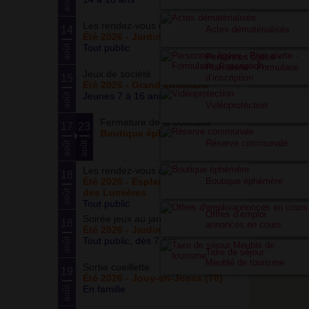
août
Les rendez-vous du potager
14
Actes dématérialisés
Été 2026 - Jardin partagé Curie
Tout public
août
Personnes âgées -
Plan alerte - Formulaire
Jeux de société
15
d’inscription
Été 2026 - Grand ensemble
Jeunes 7 à 16 ans
août
Vidéoprotection
Fermeture de la boutique
17
23
Boutique éphémère
Réserve communale
août
août
Les rendez-vous du parc
18
Été 2026 - Esplanade du Siècle
Boutique éphémère
des Lumières
août
Tout public
Offres d’emploi
Soirée jeux au jardin
18
annonces en cours
Été 2026 - Jardin partagé Curie
Tout public, dès 7 ans
août
Taxe de séjour
Meublé de tourisme
Sortie cueillette
19
Été 2026 - Jouy-en-Josas (78)
En famille
août