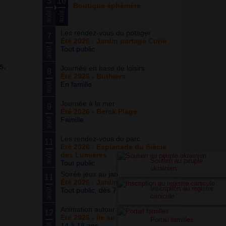
3
16
Boutique éphémère
août
août
Les rendez-vous du potager
7
Été 2026 - Jardin partagé Curie
Tout public
août
s.
Journée en base de loisirs
8
Été 2026 - Buthiers
En famille
août
Journée à la mer
9
Été 2026 - Berck Plage
Famille
août
Les rendez-vous du parc
11
Été 2026 - Esplanade du Siècle
des Lumières
août
Soutien au peuple
Tout public
ukrainien
Soirée jeux au jardin
11
Été 2026 - Jardin partagé Curie
Inscription au registre
Tout public, dès 7 ans
août
canicule
Animation autour du basketball
12
Été 2026 - Île au cointre
Portail familles
14 à 18 ans